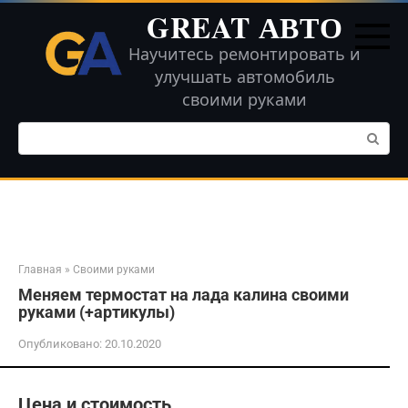
Перейти
GREAT АВТО
к
контенту
Научитесь ремонтировать и
улучшать автомобиль
своими руками
Поиск:
Главная
»
Своими руками
Меняем термостат на лада калина своими
руками (+артикулы)
Опубликовано:
20.10.2020
Цена и стоимость