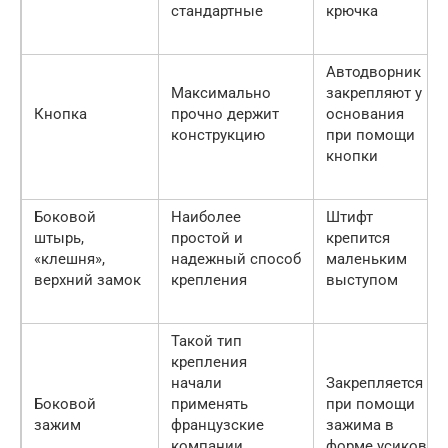
стандартные
крючка
Автодворник
Максимально
закрепляют у
Кнопка
прочно держит
основания
конструкцию
при помощи
кнопки
Боковой
Наиболее
Штифт
штырь,
простой и
крепится
«клешня»,
надежный способ
маленьким
верхний замок
крепления
выступом
Такой тип
крепления
начали
Закрепляется
Боковой
применять
при помощи
зажим
французские
зажима в
компании,
форме усиков