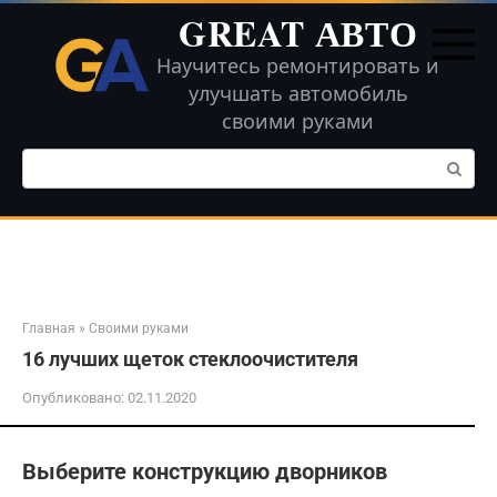
Перейти
GREAT АВТО
к
контенту
Научитесь ремонтировать и
улучшать автомобиль
своими руками
Поиск:
Главная
»
Своими руками
16 лучших щеток стеклоочистителя
Опубликовано:
02.11.2020
Выберите конструкцию дворников