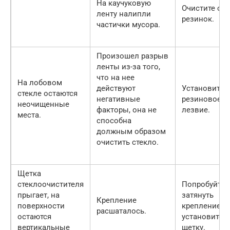
На каучуковую
Очистите об
ленту налипли
резинок.
частички мусора.
Произошел разрыв
ленты из-за того,
что на нее
На лобовом
действуют
Установите 
стекле остаются
негативные
резиновое
неочищенные
факторы, она не
лезвие.
места.
способна
должным образом
очистить стекло.
Щетка
стеклоочистителя
Попробуйте
прыгает, на
затянуть
Крепление
поверхности
крепление л
расшаталось.
остаются
установите 
вертикальные
щетку.