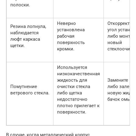
полоски.
Неверно
Откорректир
Резина лопнула,
установлена
угол установ
наблюдается
рабочая
либо монтир
люфт каркаса
поверхность
новый
щетки.
кромки.
стеклоочисти
Используется
низкокачественная
жидкость для
Замените ще
Помутнение
очистки стекла
либо залейт
ветрового стекла.
либо щетка
новую жидко
недостаточно
бачок омыва
плотно прилегает к
поверхности.
В случае, когда металлический корпус