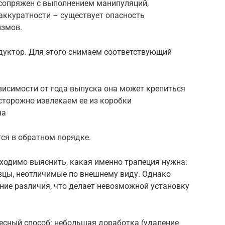
 сопряжен с выполнением манипуляций,
ккуратности – существует опасность
измов.
уктор. Для этого снимаем соответствующий
висимости от года выпуска она может крепиться
осторожно извлекаем ее из коробки
на
ся в обратном порядке.
ходимо выяснить, какая именно трапеция нужна:
зцы, неотличимые по внешнему виду. Однако
ние различия, что делает невозможной установку
есный способ: небольшая доработка (удаление