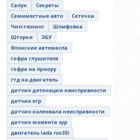
Сапун
Секреты
Семиместные авто
Сеточка
Чип-тюнинг
Шлифовка
Шторки
ЭБУ
Японские автомасла
гофра глушителя
гофра на приору
гтд на двигатель
датчик детонации неисправности
датчик егр
датчик коленвала неисправности
датчик момента эур
двигатель lada rso35l