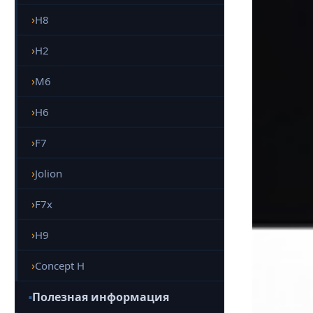
H8
H2
M6
H6
F7
Jolion
F7x
H9
Concept H
Полезная информация