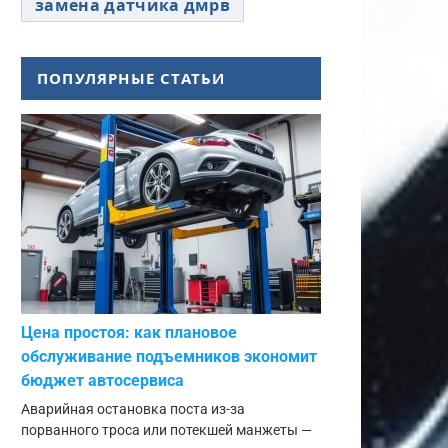
замена датчика дмрв
ПОПУЛЯРНЫЕ СТАТЬИ
Цена простоя: как плановое
обслуживание подъемников экономит
бюджет автосервиса
Аварийная остановка поста из-за
порванного троса или потекшей манжеты —