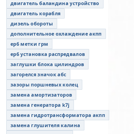
двигатель баландина устройство
двигатель корабля
дизель обороты
дополнительное охлаждение акпп
ер6 метки грм
ер6 установка распредвалов
заглушки блока цилиндров
загорелся значок абс
зазоры поршневых колец
замена амортизаторов
замена генератора k7j
замена гидротрансформатора акпп
замена глушителя калина