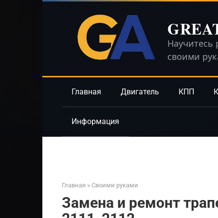
Перейти
к
GREA
контенту
Научитесь 
своими ру
Главная
Двигатель
КПП
К
Информация
Главная
»
Своими руками
Замена и ремонт трап