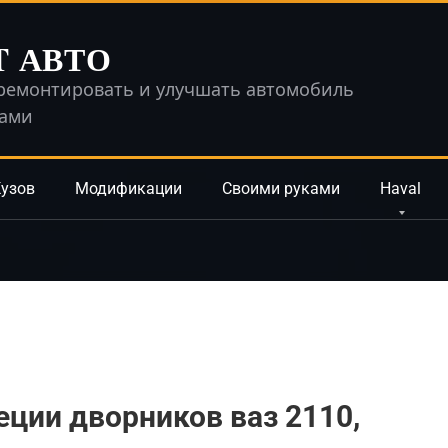
T АВТО
ремонтировать и улучшать автомобиль
ками
узов
Модификации
Своими руками
Haval
еции дворников ваз 2110,