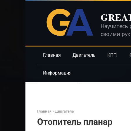
Перейти
к
GREA
контенту
Научитесь 
своими ру
Главная
Двигатель
КПП
К
Информация
Главная
»
Двигатель
Отопитель планар