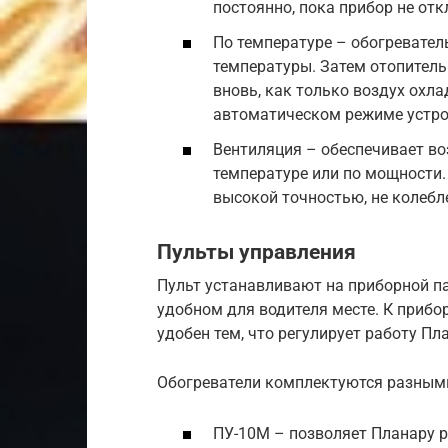
постоянно, пока прибор не от
По температуре – обогревател
температуры. Затем отопител
вновь, как только воздух охл
автоматическом режиме устро
Вентиляция – обеспечивает во
температуре или по мощности.
высокой точностью, не колебл
Пульты управления
Пульт устанавливают на приборной п
удобном для водителя месте. К прибо
удобен тем, что регулирует работу Пл
Обогреватели комплектуются разными
ПУ-10М – позволяет Планару р