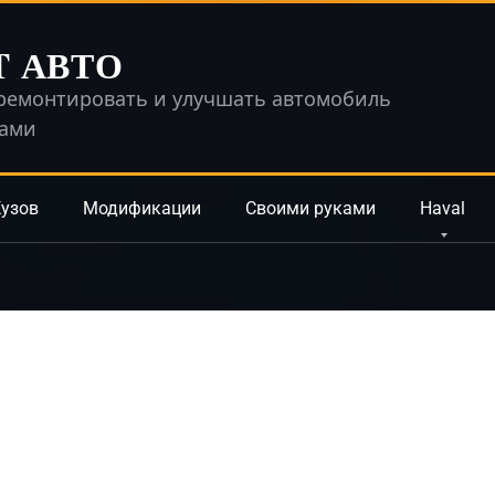
T АВТО
ремонтировать и улучшать автомобиль
ками
узов
Модификации
Своими руками
Haval