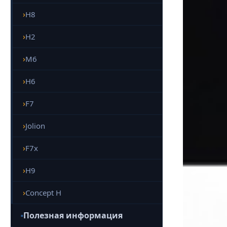
H8
H2
M6
H6
F7
Jolion
F7x
H9
Concept H
Полезная информация