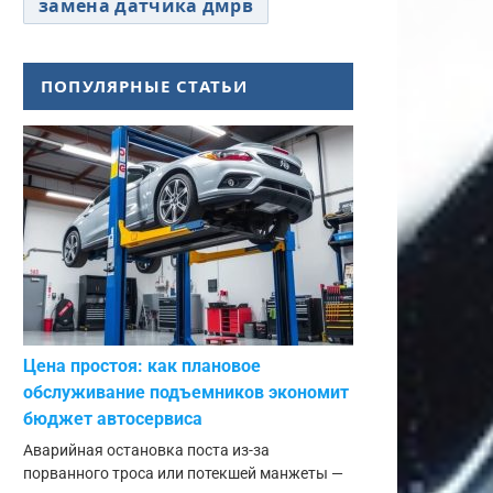
замена датчика дмрв
ПОПУЛЯРНЫЕ СТАТЬИ
Цена простоя: как плановое
обслуживание подъемников экономит
бюджет автосервиса
Аварийная остановка поста из-за
порванного троса или потекшей манжеты —