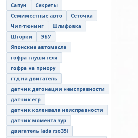
Сапун
Секреты
Семиместные авто
Сеточка
Чип-тюнинг
Шлифовка
Шторки
ЭБУ
Японские автомасла
гофра глушителя
гофра на приору
гтд на двигатель
датчик детонации неисправности
датчик егр
датчик коленвала неисправности
датчик момента эур
двигатель lada rso35l