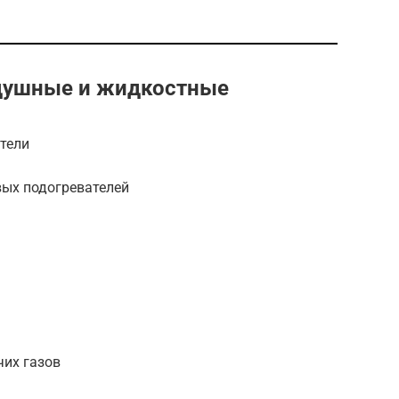
здушные и жидкостные
тели
ых подогревателей
чих газов