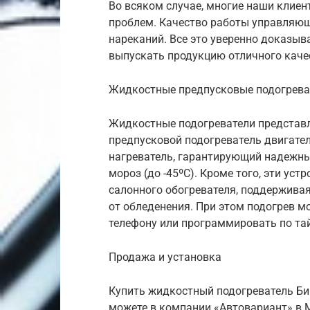
Во всяком случае, многие наши клиен
проблем. Качество работы управляющ
нареканий. Все это уверенно доказыв
выпускать продукцию отличного качес
Жидкостные предпусковые подогрева
Жидкостные подогреватели представл
предпусковой подогреватель двигате
нагреватель, гарантирующий надежны
мороз (до -45ºС). Кроме того, эти ус
салонного обогревателя, поддержива
от обледенения. При этом подогрев 
телефону или программировать по та
Продажа и установка
Купить жидкостный подогреватель Би
можете в компании «Автовариант» в