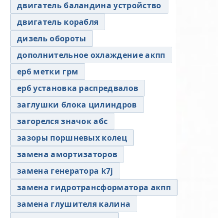
двигатель баландина устройство
двигатель корабля
дизель обороты
дополнительное охлаждение акпп
ер6 метки грм
ер6 установка распредвалов
заглушки блока цилиндров
загорелся значок абс
зазоры поршневых колец
замена амортизаторов
замена генератора k7j
замена гидротрансформатора акпп
замена глушителя калина