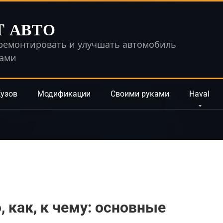
T АВТО
ремонтировать и улучшать автомобиль
ками
узов
Модификации
Своими руками
Haval
, как, к чему: основные