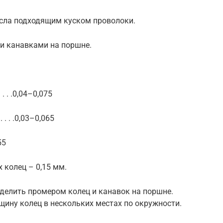
асла подходящим куском проволоки.
 и канавками на поршне.
. . .0,04–0,075
 . . .0,03–0,065
55
 колец – 0,15 мм.
делить промером колец и канавок на поршне.
ину колец в нескольких местах по окружности.