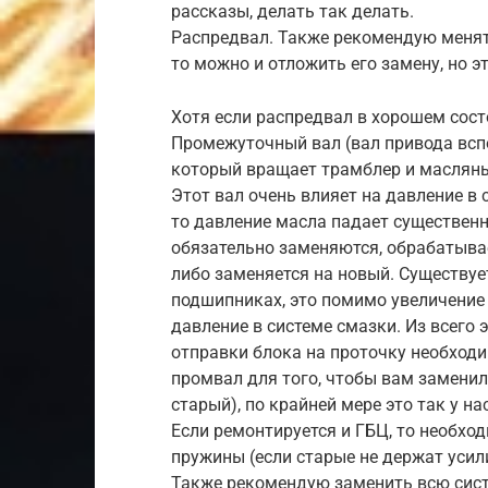
рассказы, делать так делать.
Распредвал. Также рекомендую менять
то можно и отложить его замену, но э
Хотя если распредвал в хорошем состо
Промежуточный вал (вал привода вспо
который вращает трамблер и масляны
Этот вал очень влияет на давление в
то давление масла падает существенн
обязательно заменяются, обрабатывае
либо заменяется на новый. Существу
подшипниках, это помимо увеличение
давление в системе смазки. Из всего 
отправки блока на проточку необходи
промвал для того, чтобы вам заменил
старый), по крайней мере это так у нас
Если ремонтируется и ГБЦ, то необхо
пружины (если старые не держат усили
Также рекомендую заменить всю сист