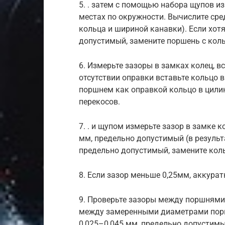
5. . затем с помощью набора щупов и
местах по окружности. Вычислите ср
кольца и шириной канавки). Если хот
допустимый, замените поршень с кол
6. Измерьте зазоры в замках колец, в
отсутствии оправки вставьте кольцо в
поршнем как оправкой кольцо в цилин
перекосов.
7. . и щупом измерьте зазор в замке 
мм, предельно допустимый (в результа
предельно допустимый, замените кол
8. Если зазор меньше 0,25мм, аккура
9. Проверьте зазоры между поршнями
между замеренными диаметрами порш
0,025–0,045 мм, предельно допустимый