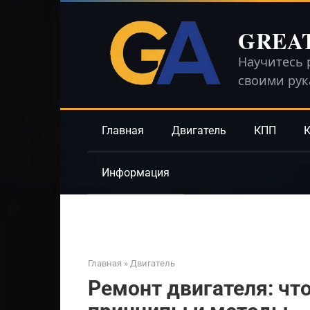
Перейти
к
GREA
контенту
Научитесь 
своими ру
Главная
Двигатель
КПП
К
Информация
Главная
»
Двигатель
Ремонт двигателя: что