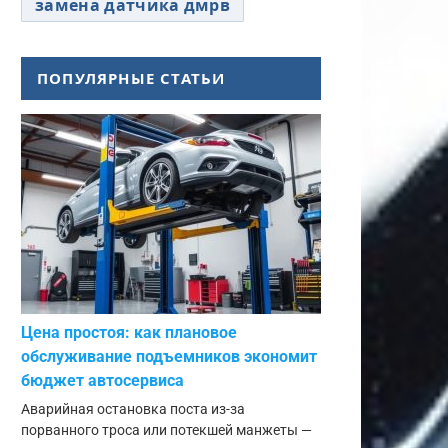
замена датчика дмрв
ПОПУЛЯРНЫЕ СТАТЬИ
Цена простоя: как плановое
обслуживание подъемников экономит
бюджет автосервиса
Аварийная остановка поста из-за
порванного троса или потекшей манжеты —