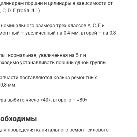
 цилиндрам поршни и цилиндры в зависимости от
, D, E (табл. 4.1).
номинального размера трех классов A, C, E и
онтный – увеличенный на 0,4 мм, второй – на 0,8
ы: нормальная, увеличенная на 5 г и
обходимо устанавливать поршни одной группы.
запчасти поставляются кольца ремонтных
0,8 мм.
а выбито число «40», второго – «80».
необходимы
для проведения капитального ремонт силового