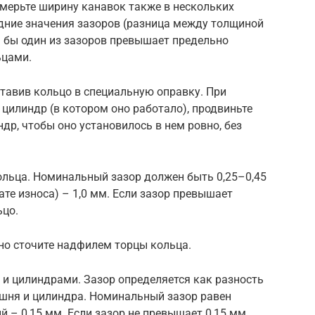
змерьте ширину канавок также в нескольких
едние значения зазоров (разница между толщиной
я бы один из зазоров превышает предельно
ьцами.
ставив кольцо в специальную оправку. При
 цилиндр (в котором оно работало), продвиньте
др, чтобы оно установилось в нем ровно, без
кольца. Номинальный зазор должен быть 0,25–0,45
те износа) – 1,0 мм. Если зазор превышает
ьцо.
тно сточите надфилем торцы кольца.
 и цилиндрами. Зазор определяется как разность
ня и цилиндра. Номинальный зазор равен
 – 0,15 мм. Если зазор не превышает 0,15 мм,