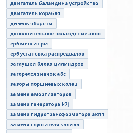
двигатель баландина устройство
двигатель корабля
дизель обороты
дополнительное охлаждение акпп
ер6 метки грм
ер6 установка распредвалов
заглушки блока цилиндров
загорелся значок абс
зазоры поршневых колец
замена амортизаторов
замена генератора k7j
замена гидротрансформатора акпп
замена глушителя калина