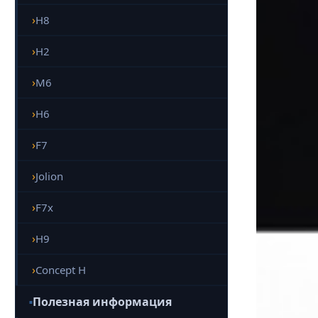
H8
H2
M6
H6
F7
Jolion
F7x
H9
Concept H
Полезная информация