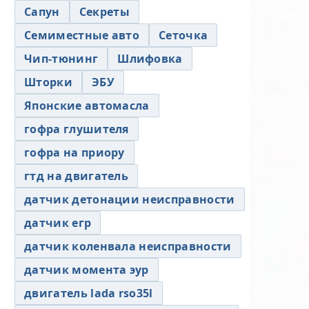
Сапун
Секреты
Семиместные авто
Сеточка
Чип-тюнинг
Шлифовка
Шторки
ЭБУ
Японские автомасла
гофра глушителя
гофра на приору
гтд на двигатель
датчик детонации неисправности
датчик егр
датчик коленвала неисправности
датчик момента эур
двигатель lada rso35l