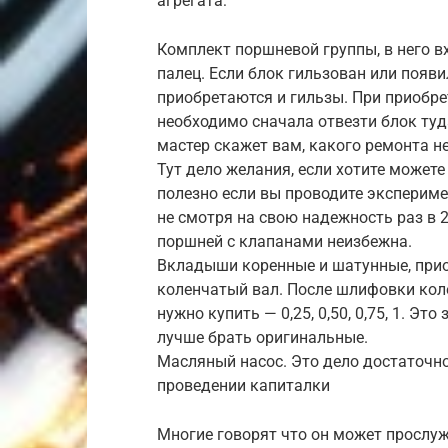
агрегата:
Комплект поршневой группы, в него 
палец. Если блок гильзован или появ
приобретаются и гильзы. При приобре
необходимо сначала отвезти блок туд
мастер скажет вам, какого ремонта н
Тут дело желания, если хотите может
полезно если вы проводите экспериме
не смотря на свою надежность раз в 2
поршней с клапанами неизбежна.
Вкладыши коренные и шатунные, прио
коленчатый вал. После шлифовки ко
нужно купить — 0,25, 0,50, 0,75, 1. Э
лучше брать оригинальные.
Масляный насос. Это дело достаточно
проведении капиталки
Многие говорят что он может прослуж