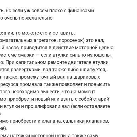
, но если уж совсем плохо с финансами
то очень не желательно
янии, то можете его и оставить.
магательных агрегатов, поросенок) это вал,
й насос, приводится в действие моторной цепью.
 системе смазки — если втулки сильно изношены,
о. При капитальном ремонте двигателя втулки
тся развертками, вал также либо шлифуется,
ет также промежуточный вал на шариковых
 ресурса промвала также позволяет и повысить
этого необходимо вынести, что на момент
мо приобрести новый или взять с собой старий
и втулки и прошлифовали вал (если оставляете
.
димо приобрести и клапана, сальники клапанов,
е).
ему натяжки моторной цепи, а также саму