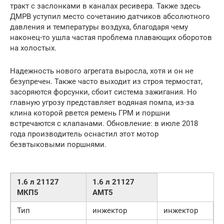
тракт с заслонками в каналах ресивера. Также здесь
ДМРВ уступил место сочетанию датчиков абсолютного
давления и температуры воздуха, благодаря чему
наконец-то ушла частая проблема плавающих оборотов
на холостых.
Надежность нового агрегата выросла, хотя и он не
безупречен. Также часто выходит из строя термостат,
засоряются форсунки, сбоит система зажигания. Но
главную угрозу представляет водяная помпа, из-за
клина которой рвется ремень ГРМ и поршни
встречаются с клапанами. Обновление: в июле 2018
года производитель оснастил этот мотор
безвтыковыми поршнями.
1.6 л 21127
1.6 л 21127
МКП5
АМТ5
Тип
инжектор
инжектор