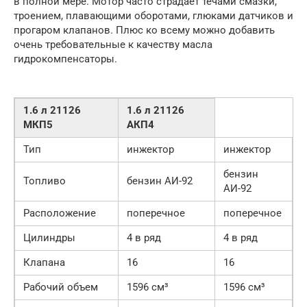
в полной мере. Мотор часто страдает течами смазки,
троением, плавающими оборотами, глюками датчиков и
прогаром клапанов. Плюс ко всему можно добавить
очень требовательные к качеству масла
гидрокомпенсаторы.
1.6 л 21126
1.6 л 21126
МКП5
АКП4
Тип
инжектор
инжектор
бензин
Топливо
бензин АИ-92
АИ-92
Расположение
поперечное
поперечное
Цилиндры
4 в ряд
4 в ряд
Клапана
16
16
Рабочий объем
1596 см³
1596 см³