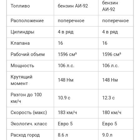
бензин
Топливо
бензин АИ-92
АИ-92
Расположение
поперечное
поперечное
Цилиндры
4 в ряд
4 в ряд
Клапана
16
16
Рабочий объем
1596 см³
1596 см³
Мощность
106 л.с.
106 л.с.
Крутящий
148 Нм
148 Нм
момент
Разгон до 100
10.9 с
12.3 с
км/ч
Скорость (макс)
183 км/ч
180 км/ч
Экологич. класс
Евро 5
Евро 5
Расход город
8.6 л
9.0 л