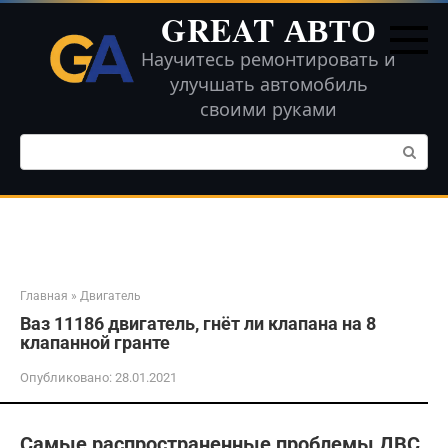
Перейти
GREAT АВТО
к
контенту
Научитесь ремонтировать и
улучшать автомобиль
своими руками
Поиск:
Главная
»
Двигатель
Ваз 11186 двигатель, гнёт ли клапана на 8
клапанной гранте
Опубликовано:
28.01.2021
Самые распространенные проблемы ДВС