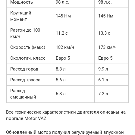
Мощность
98 л.с.
98 л.с.
Крутящий
145 Нм
145 Нм
момент
Разгон до 100
11.2 с
13.3 с
км/ч
Скорость (макс)
182 км/ч
173 км/ч
Экологич. класс
Евро 5
Евро 5
Расход город
8.8 л
9.9 л
Расход трасса
5.6 л
6.1 л
Расход
6.8 л
7.2 л
смешанный
Все технические характеристики двигателя описаны на
портале Motor VAZ
Обновленный мотор получил регулируемый впускной