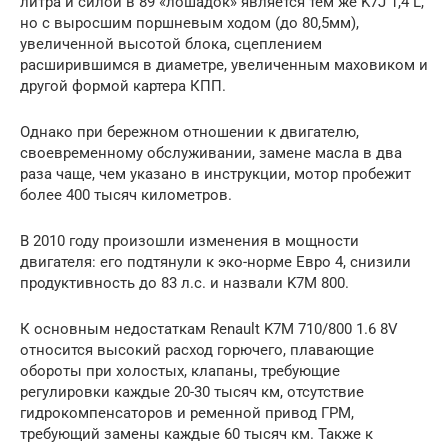
литра и силой в 89 «лошадок» является тем же K7J 1,4 L,
но с выросшим поршневым ходом (до 80,5мм),
увеличенной высотой блока, сцеплением
расширившимся в диаметре, увеличенным маховиком и
другой формой картера КПП.
Однако при бережном отношении к двигателю,
своевременному обслуживании, замене масла в два
раза чаще, чем указано в инструкции, мотор пробежит
более 400 тысяч километров.
В 2010 году произошли изменения в мощности
двигателя: его подтянули к эко-норме Евро 4, снизили
продуктивность до 83 л.с. и назвали K7M 800.
К основным недостаткам Renault K7M 710/800 1.6 8V
относится высокий расход горючего, плавающие
обороты при холостых, клапаны, требующие
регулировки каждые 20-30 тысяч км, отсутствие
гидрокомпенсаторов и ременной привод ГРМ,
требующий замены каждые 60 тысяч км. Также к