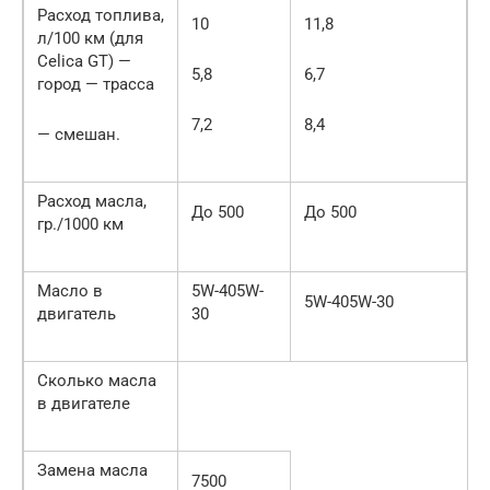
Расход топлива,
10
11,8
л/100 км (для
Celica GT) —
5,8
6,7
город — трасса
7,2
8,4
— смешан.
Расход масла,
До 500
До 500
гр./1000 км
Масло в
5W-405W-
5W-405W-30
двигатель
30
Сколько масла
в двигателе
Замена масла
7500