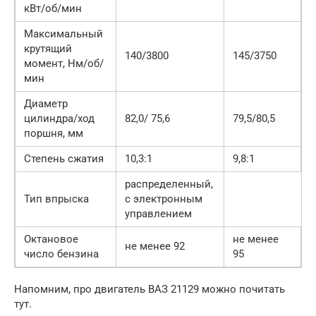
кВт/об/мин
Максимальный
крутящий
140/3800
145/3750
момент, Нм/об/
мин
Диаметр
цилиндра/ход
82,0/ 75,6
79,5/80,5
поршня, мм
Степень сжатия
10,3:1
9,8:1
распределенный,
Тип впрыска
с электронным
управлением
Октановое
не менее
не менее 92
число бензина
95
Напомним, про двигатель ВАЗ 21129 можно почитать
тут.