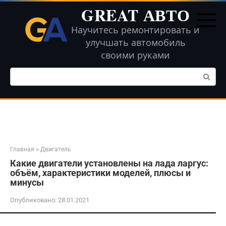
Перейти
GREAT АВТО
к
контенту
Научитесь ремонтировать и
улучшать автомобиль
своими руками
Поиск:
Главная
»
Двигатель
Какие двигатели установлены на лада ларгус:
объём, характеристики моделей, плюсы и
минусы
Опубликовано:
28.01.2021