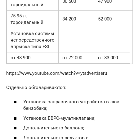
30 500
47 900
тороидальный
90
75-95 л,
55
34 200
52 000
тороидальный
00
Установка системы
непосредственного
впрыска типа FSI
от 48 900
от 72 000
от 83 000
https://www.youtube.com/watch?v=ytadvertiseru
Отдельно обговариваются:
Установка заправочного устройства в люк
бензобака;
Установка ЕВРО-мультиклапана;
Дополнительного баллона;
Дополнительного редуктора;