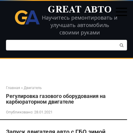
Перейти
GREAT АВТО
к
контенту
Научитесь ремонтировать и
улучшать автомобиль
своими руками
Поиск:
Главная
»
Двигатель
Регулировка газового оборудования на
карбюраторном двигателе
Опубликовано:
28.01.2021
Запуск двигателя авто с ГБО зимой