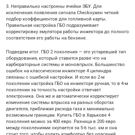
3. Неправильно настроены ячейки ЭБУ. Для
исключения появления сигнала Checkнужен четкий
подбор коэффициентов для топливной карты.
Правильная настройка ГБО подразумевает
корректировку эмулятора работы инжектора до полного
соответствия его работы на бензине.
Подведем итог. ГБО 2 поколения — это устаревший тип
оборудования, который ставится разве что на
карбюраторные системы и моновпрыск. Большинство
ошибок на классическом инжекторе 4 цилиндра
связаны с ошибкой настройки. И если во 2-м
поколении настройка ГБО на инжекторе ручная, то в 4-м
поколении за точность настройки отвечает
электроника. Она же и автоматически корректирует
изменение системы впрыска на разных оборотах
двигателя, приближая расхода газа к минимально
возможным границам. Купить ГБО в Харькове 4
поколения можно за 400 евро. Разница в 200 евро
между поколениями окупается за 5-6 тыс. км и она
стоит того, чтобы ездить комфортно без опасений