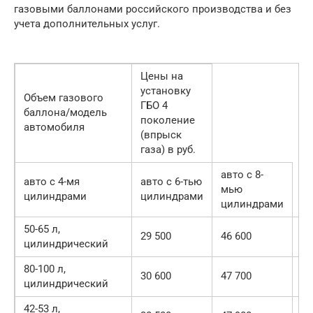
газовыми баллонами российского производства и без
учета дополнительных услуг.
Цены на
установку
Объем газового
ГБО 4
баллона/модель
поколение
автомобиля
(впрыск
газа) в руб.
авто с 8-
авто с 4-мя
авто с 6-тью
мью
цилиндрами
цилиндрами
цилиндрами
50-65 л,
51
29 500
46 600
цилиндрический
00
80-100 л,
51
30 600
47 700
цилиндрический
70
42-53 л,
51