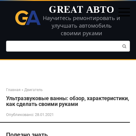
Перейти
GREAT АВТО
к
контенту
Научитесь ремонтировать и
улучшать автомобиль
своими руками
Поиск:
Главная
»
Двигатель
Ультразвуковые ванны: обзор, характеристики,
как сделать своими руками
Опубликовано:
28.01.2021
Полезно знать