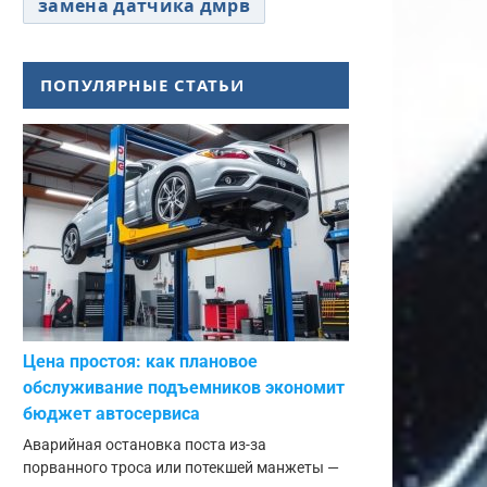
замена датчика дмрв
ПОПУЛЯРНЫЕ СТАТЬИ
Цена простоя: как плановое
обслуживание подъемников экономит
бюджет автосервиса
Аварийная остановка поста из-за
порванного троса или потекшей манжеты —