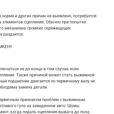
в норме и других причин не выявлено, потребуется
а элементов сцепления. Обычно при попытке
ого механизма громких скрежещущих
е раздается.
TMKEHY
лючаться не до конца в том случае, если
цепления. Также причиной может стать выжимной
нный подшипник двигается по первичному валу не
еобходима замена детали.
 первичным признаком проблем с выжимным
етливого гула на заведенном авто. Шумы
ент, когда педаль сцепления выжата до пола.