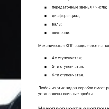
передаточные звенья / числа;
дифференциал;
валы;
шестерни.
Механическая КПП разделяется на п
4-х ступенчатая;
5-ти ступенчатая;
6-ти ступенчатая.
Любой из этих видов коробок имеет р
установлены сливные пробки.
Неисправности сцеплен