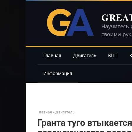
Перейти
к
GREA
контенту
Научитесь 
своими ру
Главная
Двигатель
КПП
К
Информация
Главная
»
Двигатель
Гранта туго втыкается