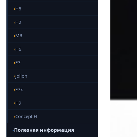
H8
H2
M6
H6
F7
Jolion
F7x
H9
Concept H
Полезная информация