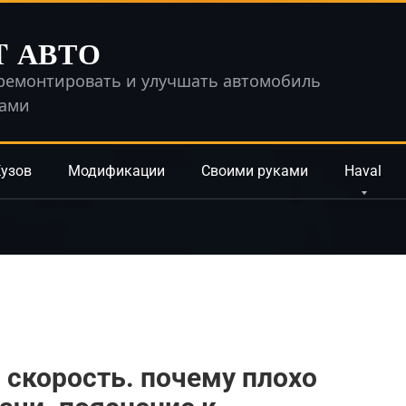
T АВТО
ремонтировать и улучшать автомобиль
ками
узов
Модификации
Своими руками
Haval
 скорость. почему плохо