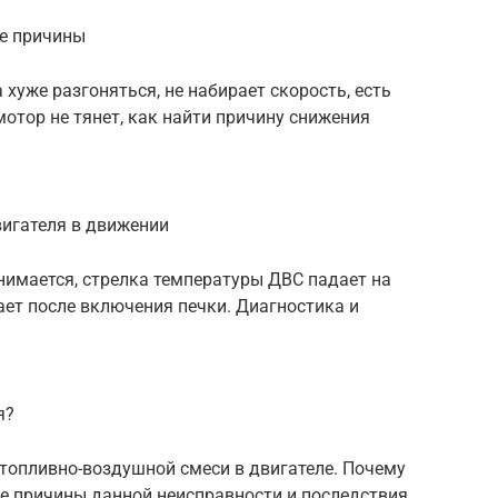
ые причины
 хуже разгоняться, не набирает скорость, есть
мотор не тянет, как найти причину снижения
вигателя в движении
нимается, стрелка температуры ДВС падает на
ает после включения печки. Диагностика и
я?
топливно-воздушной смеси в двигателе. Почему
е причины данной неисправности и последствия