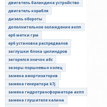
двигатель баландина устройство
двигатель корабля
дизель обороты
дополнительное охлаждение акпп
ер6 метки грм
ер6 установка распредвалов
заглушки блока цилиндров
загорелся значок абс
зазоры поршневых колец
замена амортизаторов
замена генератора k7j
замена гидротрансформатора акпп
замена глушителя калина