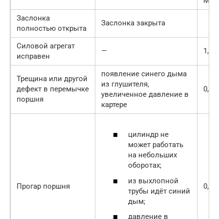
МПа
Заслонка
Заслонка закрыта
полностью открыта
Силовой агрегат
—
1,0-1
исправен
появление синего дыма
Трещина или другой
из глушителя,
дефект в перемычке
0,6-0
увеличенное давление в
поршня
картере
цилиндр не
может работать
на небольших
оборотах;
из выхлопной
Прогар поршня
0,5-0
трубы идёт синий
дым;
давление в