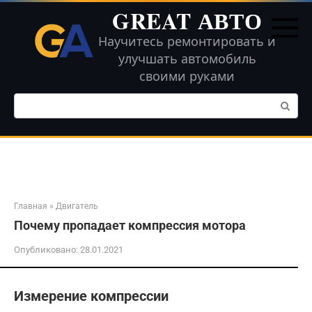
Перейти
GREAT АВТО
к
контенту
Научитесь ремонтировать и
улучшать автомобиль
своими руками
Поиск:
Главная
»
Двигатель
Почему пропадает компрессия мотора
Опубликовано:
28.01.2021
Измерение компрессии