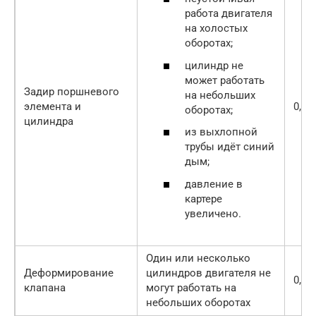
работа двигателя
на холостых
оборотах;
цилиндр не
может работать
Задир поршневого
на небольших
элемента и
0,2-0
оборотах;
цилиндра
из выхлопной
трубы идёт синий
дым;
давление в
картере
увеличено.
Один или несколько
Деформирование
цилиндров двигателя не
0,3-0
клапана
могут работать на
небольших оборотах