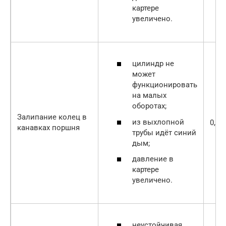
картере
увеличено.
цилиндр не
может
функционировать
на малых
оборотах;
Залипание колец в
из выхлопной
0,2-0
канавках поршня
трубы идёт синий
дым;
давление в
картере
увеличено.
неустойчивая