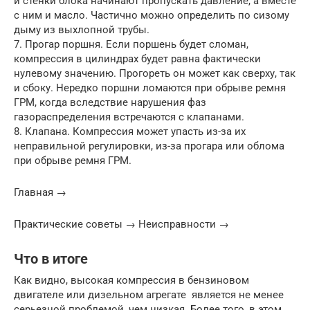
и стенки блока начинают пропускать давление, а вместе
с ним и масло. Частично можно определить по сизому
дыму из выхлопной трубы.
7. Прогар поршня. Если поршень будет сломан,
компрессия в цилиндрах будет равна фактически
нулевому значению. Прогореть он может как сверху, так
и сбоку. Нередко поршни ломаются при обрыве ремня
ГРМ, когда вследствие нарушения фаз
газораспределения встречаются с клапанами.
8. Клапана. Компрессия может упасть из-за их
неправильной регулировки, из-за прогара или облома
при обрыве ремня ГРМ.
Главная →
Практические советы → Неисправности →
Что в итоге
Как видно, высокая компрессия в бензиновом
двигателе или дизельном агрегате является не менее
серьезной проблемой, чем низкая. Более того, в этом