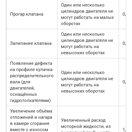
Один или несколько
цилиндров двигателя не
Прогар клапана
0,1-0
могут работать на малых
оборотах
Один или несколько
цилиндров двигателя не
Залипание клапана
0,4-0
могут работать на
невысоких оборотах
Появление дефекта
на профиле кулачка
Один или несколько
распределительного
цилиндров двигателя не
вала (для
0,7-0
могут работать на
двигателей,
невысоких оборотах
оснащённых
гидротолкателями)
Увеличение объёма
отложений и нагара
Увеличенный расход
в камере сгорания
моторной жидкости, из
вместе с износом
1,2-1