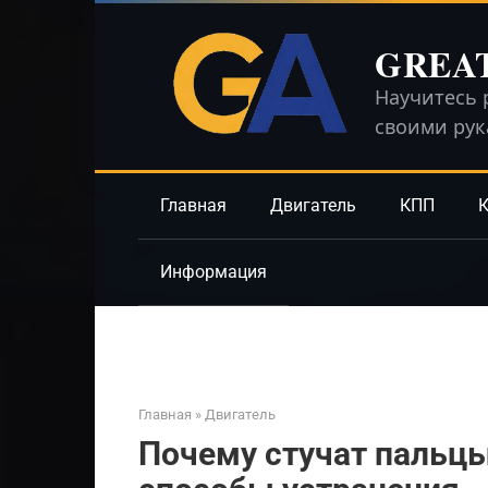
Перейти
к
GREA
контенту
Научитесь 
своими ру
Главная
Двигатель
КПП
К
Информация
Главная
»
Двигатель
Почему стучат пальцы