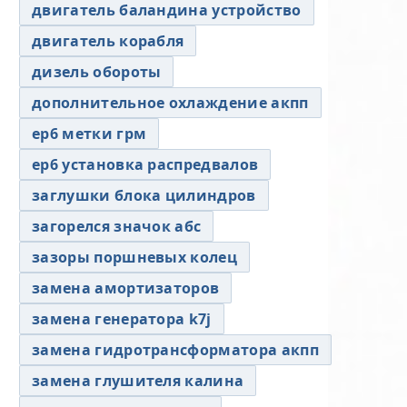
двигатель баландина устройство
двигатель корабля
дизель обороты
дополнительное охлаждение акпп
ер6 метки грм
ер6 установка распредвалов
заглушки блока цилиндров
загорелся значок абс
зазоры поршневых колец
замена амортизаторов
замена генератора k7j
замена гидротрансформатора акпп
замена глушителя калина