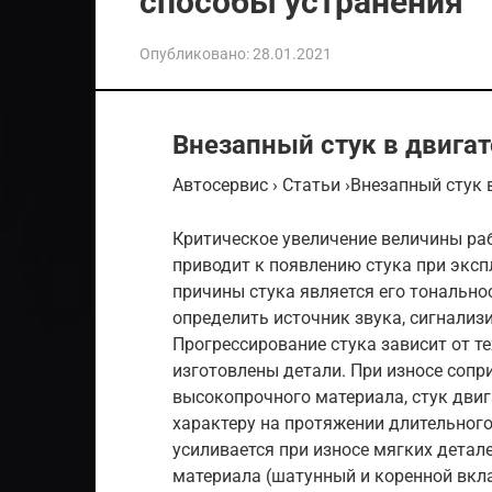
способы устранения
Опубликовано:
28.01.2021
Внезапный стук в двига
Автосервис › Статьи ›Внезапный стук 
Критическое увеличение величины р
приводит к появлению стука при экс
причины стука является его тонально
определить источник звука, сигнализ
Прогрессирование стука зависит от т
изготовлены детали. При износе соп
высокопрочного материала, стук двиг
характеру на протяжении длительного
усиливается при износе мягких детал
материала (шатунный и коренной вкл