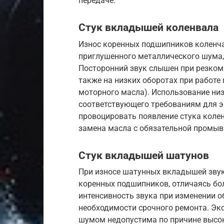
передаче.
Стук вкладышей коленвала
Износ коренных подшипников коленча
приглушенного металлического шума,
Посторонний звук слышен при резком 
также на низких оборотах при работе 
моторного масла). Использование низ
соответствующего требованиям для э
провоцировать появление стука колен
замена масла с обязательной промыв
Стук вкладышей шатунов
При износе шатунных вкладышей звук
коренных подшипников, отличаясь бо
интенсивность звука при изменении о
необходимости срочного ремонта. Экс
шумом недопустима по причине высок