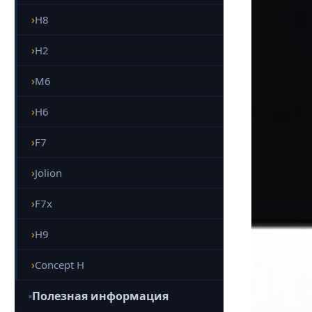
H8
H2
M6
H6
F7
Jolion
F7x
H9
Concept H
Полезная информация