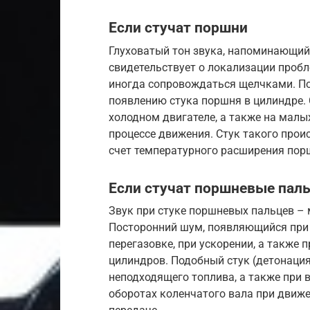
Если стучат поршни
Глуховатый тон звука, напоминающий 
свидетельствует о локализации проб
иногда сопровождаться щелчками. Поя
появлению стука поршня в цилиндре. 
холодном двигателе, а также на малых
процессе движения. Стук такого прои
счет температурного расширения пор
Если стучат поршневые пал
Звук при стуке поршневых пальцев – 
Посторонний шум, появляющийся при з
перегазовке, при ускорении, а также п
цилиндров. Подобный стук (детонаци
неподходящего топлива, а также при 
оборотах коленчатого вала при движ