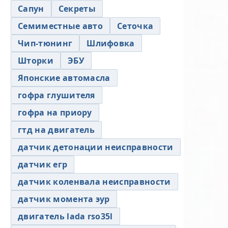
Сапун
Секреты
Семиместные авто
Сеточка
Чип-тюнинг
Шлифовка
Шторки
ЭБУ
Японские автомасла
гофра глушителя
гофра на приору
гтд на двигатель
датчик детонации неисправности
датчик егр
датчик коленвала неисправности
датчик момента эур
двигатель lada rso35l