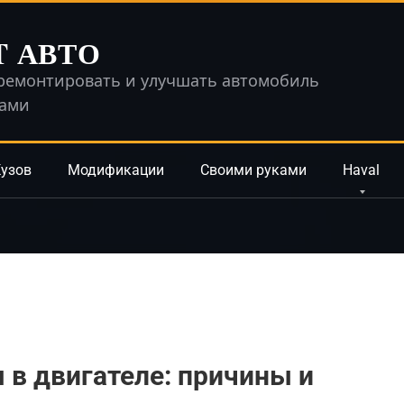
T АВТО
ремонтировать и улучшать автомобиль
ками
узов
Модификации
Своими руками
Haval
 в двигателе: причины и