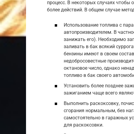
процесс. В некоторых случаях чтобы 
более действий. В общем случае мет
Использование топлива с пар
автопроизводителем. В частнос
занижать его). Необходимо за
заливать в бак всякий суррог
бензины имеют в своем составе
недобросовестные производите
октановое число, однако ненад
топливо в бак своего автомоб
Установить более позднее заж
зажиганием чаще всего являю
Выполнить раскоксовку, почис
сгорания нормальным, без наг
самостоятельно в гаражных ус
для раскоксовки.