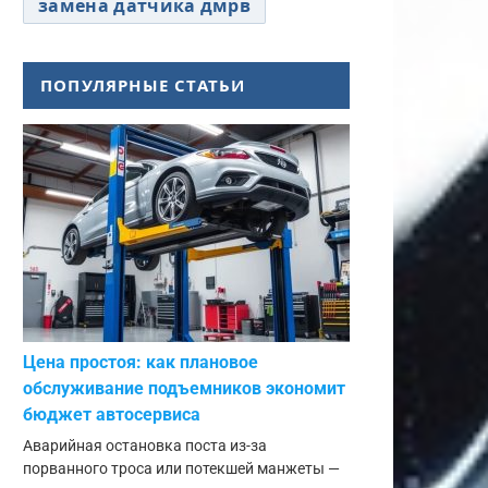
замена датчика дмрв
ПОПУЛЯРНЫЕ СТАТЬИ
Цена простоя: как плановое
обслуживание подъемников экономит
бюджет автосервиса
Аварийная остановка поста из-за
порванного троса или потекшей манжеты —