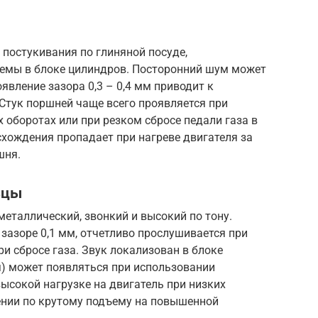
постукивания по глиняной посуде,
лемы в блоке цилиндров. Посторонний шум может
вление зазора 0,3 – 0,4 мм приводит к
Стук поршней чаще всего проявляется при
 оборотах или при резком сбросе педали газа в
схождения пропадает при нагреве двигателя за
шня.
ьцы
металлический, звонкий и высокий по тону.
азоре 0,1 мм, отчетливо прослушивается при
ри сбросе газа. Звук локализован в блоке
я) может появляться при использовании
высокой нагрузке на двигатель при низких
ении по крутому подъему на повышенной