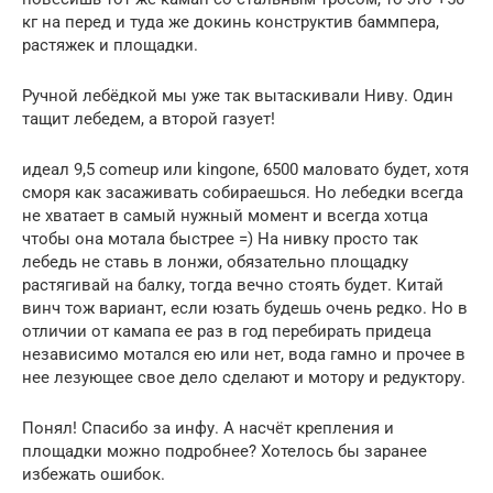
кг на перед и туда же докинь конструктив баммпера,
растяжек и площадки.
Ручной лебёдкой мы уже так вытаскивали Ниву. Один
тащит лебедем, а второй газует!
идеал 9,5 comeup или kingone, 6500 маловато будет, хотя
сморя как засаживать собираешься. Но лебедки всегда
не хватает в самый нужный момент и всегда хотца
чтобы она мотала быстрее =) На нивку просто так
лебедь не ставь в лонжи, обязательно площадку
растягивай на балку, тогда вечно стоять будет. Китай
винч тож вариант, если юзать будешь очень редко. Но в
отличии от камапа ее раз в год перебирать придеца
независимо мотался ею или нет, вода гамно и прочее в
нее лезующее свое дело сделают и мотору и редуктору.
Понял! Спасибо за инфу. А насчёт крепления и
площадки можно подробнее? Хотелось бы заранее
избежать ошибок.