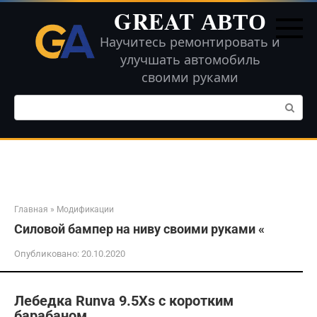
Перейти
GREAT АВТО
к
контенту
Научитесь ремонтировать и
улучшать автомобиль
своими руками
Поиск:
Главная
»
Модификации
Силовой бампер на ниву своими руками «
Опубликовано:
20.10.2020
Лебедка Runva 9.5Xs с коротким
барабаном