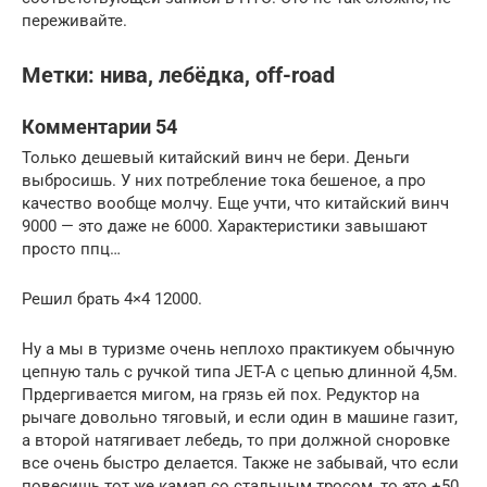
переживайте.
Метки: нива, лебёдка, off-road
Комментарии 54
Только дешевый китайский винч не бери. Деньги
выбросишь. У них потребление тока бешеное, а про
качество вообще молчу. Еще учти, что китайский винч
9000 — это даже не 6000. Характеристики завышают
просто ппц…
Решил брать 4×4 12000.
Ну а мы в туризме очень неплохо практикуем обычную
цепную таль с ручкой типа JET-A с цепью длинной 4,5м.
Прдергивается мигом, на грязь ей пох. Редуктор на
рычаге довольно тяговый, и если один в машине газит,
а второй натягивает лебедь, то при должной сноровке
все очень быстро делается. Также не забывай, что если
повесишь тот же камап со стальным тросом, то это +50