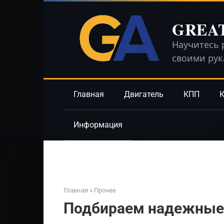
Перейти
к
GREA
контенту
Научитесь 
своими ру
Главная
Двигатель
КПП
К
Информация
Главная
»
Прочее
Подбираем надежные 