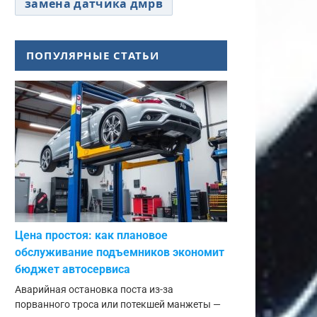
замена датчика дмрв
ПОПУЛЯРНЫЕ СТАТЬИ
Цена простоя: как плановое
обслуживание подъемников экономит
бюджет автосервиса
Аварийная остановка поста из-за
порванного троса или потекшей манжеты —