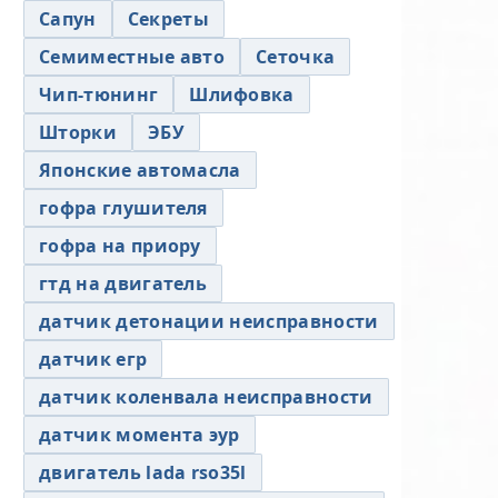
Сапун
Секреты
Семиместные авто
Сеточка
Чип-тюнинг
Шлифовка
Шторки
ЭБУ
Японские автомасла
гофра глушителя
гофра на приору
гтд на двигатель
датчик детонации неисправности
датчик егр
датчик коленвала неисправности
датчик момента эур
двигатель lada rso35l