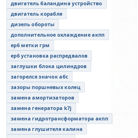
двигатель баландина устройство
двигатель корабля
дизель обороты
дополнительное охлаждение акпп
ер6 метки грм
ер6 установка распредвалов
заглушки блока цилиндров
загорелся значок абс
зазоры поршневых колец
замена амортизаторов
замена генератора k7j
замена гидротрансформатора акпп
замена глушителя калина