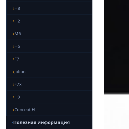
H8
H2
M6
H6
F7
Jolion
F7x
H9
Concept H
Полезная информация