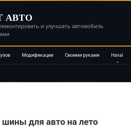
T АВТО
ремонтировать и улучшать автомобиль
ками
узов
Модификации
Своими руками
Haval
шины для авто на лето