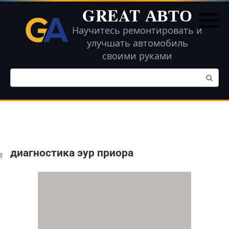
Перейти
GREAT АВТО
к
контенту
Научитесь ремонтировать и
улучшать автомобиль
своими руками
Поиск:
диагностика эур приора