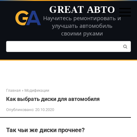
Перейти
GREAT АВТО
к
контенту
Научитесь ремонтировать и
улучшать автомобиль
своими руками
Поиск:
Главная
»
Модификации
Как выбрать диски для автомобиля
Опубликовано:
20.10.2020
Так чьи же диски прочнее?