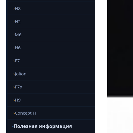
H8
H2
M6
H6
F7
Jolion
F7x
H9
Concept H
Полезная информация