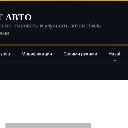
T АВТО
ремонтировать и улучшать автомобиль
ками
узов
Модификации
Своими руками
Haval