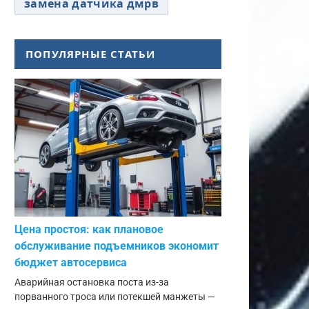
замена датчика дмрв
ПОПУЛЯРНЫЕ СТАТЬИ
Цена простоя: как плановое
обслуживание подъемников экономит
бюджет автосервиса
Аварийная остановка поста из-за
порванного троса или потекшей манжеты —