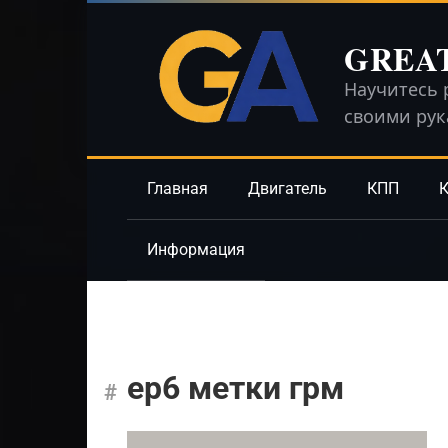
Перейти
к
GREA
контенту
Научитесь 
своими ру
Главная
Двигатель
КПП
К
Информация
ер6 метки грм