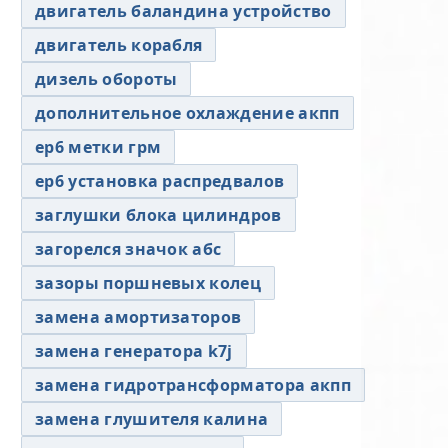
двигатель баландина устройство
двигатель корабля
дизель обороты
дополнительное охлаждение акпп
ер6 метки грм
ер6 установка распредвалов
заглушки блока цилиндров
загорелся значок абс
зазоры поршневых колец
замена амортизаторов
замена генератора k7j
замена гидротрансформатора акпп
замена глушителя калина