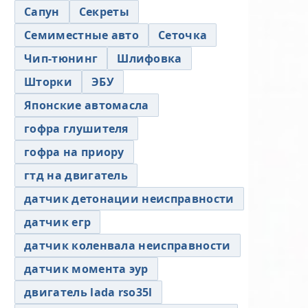
Сапун
Секреты
Семиместные авто
Сеточка
Чип-тюнинг
Шлифовка
Шторки
ЭБУ
Японские автомасла
гофра глушителя
гофра на приору
гтд на двигатель
датчик детонации неисправности
датчик егр
датчик коленвала неисправности
датчик момента эур
двигатель lada rso35l