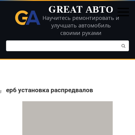
Перейти
GREAT АВТО
к
контенту
Научитесь ремонтировать и
улучшать автомобиль
своими руками
Поиск:
ер6 установка распредвалов