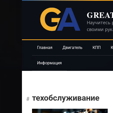
Перейти
к
GREA
контенту
Научитесь 
своими ру
Главная
Двигатель
КПП
К
Информация
техобслуживание