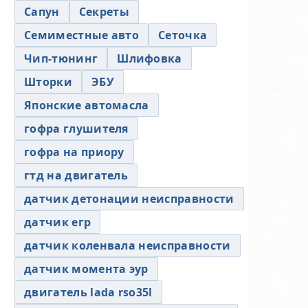
Сапун
Секреты
Семиместные авто
Сеточка
Чип-тюнинг
Шлифовка
Шторки
ЭБУ
Японские автомасла
гофра глушителя
гофра на приору
гтд на двигатель
датчик детонации неисправности
датчик егр
датчик коленвала неисправности
датчик момента эур
двигатель lada rso35l