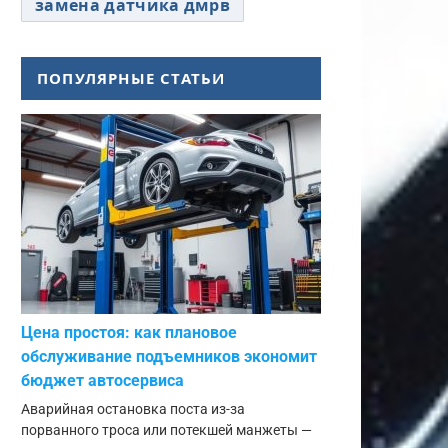
замена датчика дмрв
ПОПУЛЯРНЫЕ СТАТЬИ
Цена простоя: как плановое
обслуживание подъемников экономит
бюджет автосервиса
Аварийная остановка поста из-за
порванного троса или потекшей манжеты —