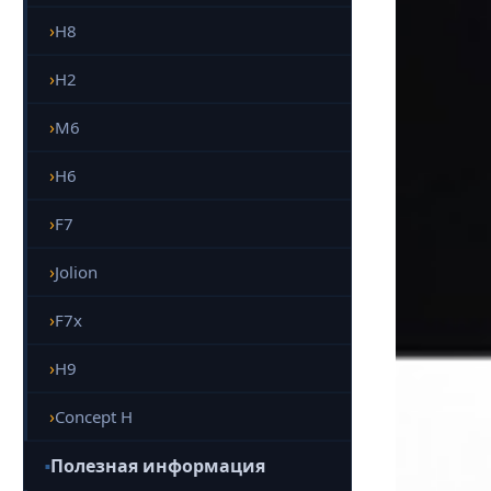
H8
H2
M6
H6
F7
Jolion
F7x
H9
Concept H
Полезная информация