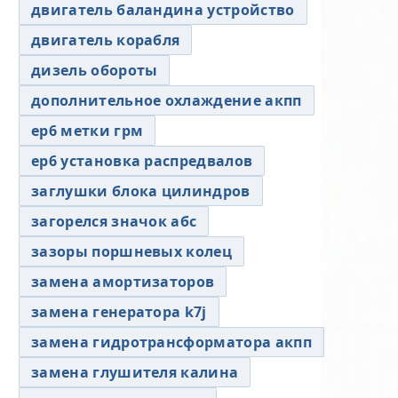
двигатель баландина устройство
двигатель корабля
дизель обороты
дополнительное охлаждение акпп
ер6 метки грм
ер6 установка распредвалов
заглушки блока цилиндров
загорелся значок абс
зазоры поршневых колец
замена амортизаторов
замена генератора k7j
замена гидротрансформатора акпп
замена глушителя калина