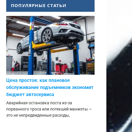
ПОПУЛЯРНЫЕ СТАТЬИ
Цена простоя: как плановое
обслуживание подъемников экономит
бюджет автосервиса
Аварийная остановка поста из-за
порванного троса или потекшей манжеты —
это не непредвиденные расходы,