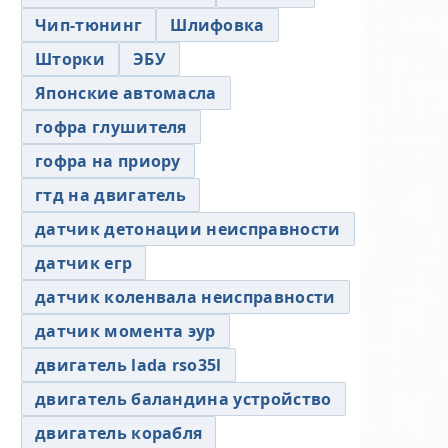
Чип-тюнинг
Шлифовка
Шторки
ЭБУ
Японские автомасла
гофра глушителя
гофра на приору
гтд на двигатель
датчик детонации неисправности
датчик егр
датчик коленвала неисправности
датчик момента эур
двигатель lada rso35l
двигатель баландина устройство
двигатель корабля