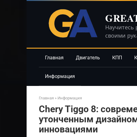
Перейти
к
GREA
контенту
Научитесь 
своими ру
Главная
Двигатель
КПП
К
Информация
Главная
»
Информация
Chery Tiggo 8: соврем
утонченным дизайном
инновациями