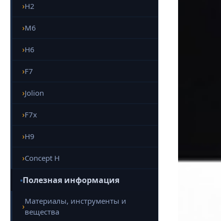
H2
M6
H6
F7
Jolion
F7x
H9
Concept H
Полезная информация
Материалы, инструменты и
вещества