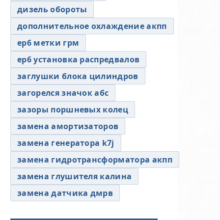
дизель обороты
дополнительное охлаждение акпп
ер6 метки грм
ер6 установка распредвалов
заглушки блока цилиндров
загорелся значок абс
зазоры поршневых колец
замена амортизаторов
замена генератора k7j
замена гидротрансформатора акпп
замена глушителя калина
замена датчика дмрв