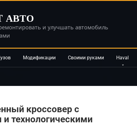
T АВТО
ремонтировать и улучшать автомобиль
ками
узов
Модификации
Своими руками
Haval
енный кроссовер с
 и технологическими