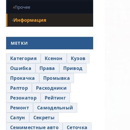
Прочее
Информация
МЕТКИ
Категория
Ксенон
Кузов
Ошибка
Права
Привод
Прокачка
Промывка
Раптор
Расходники
Резонатор
Рейтинг
Ремонт
Самодельный
Сапун
Секреты
Семиместные авто
Сеточка