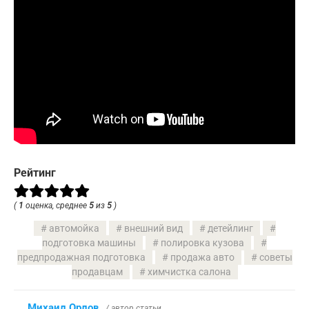
Рейтинг
(
1
оценка, среднее
5
из
5
)
автомойка
внешний вид
детейлинг
подготовка машины
полировка кузова
предпродажная подготовка
продажа авто
советы
продавцам
химчистка салона
Михаил Орлов
/ автор статьи