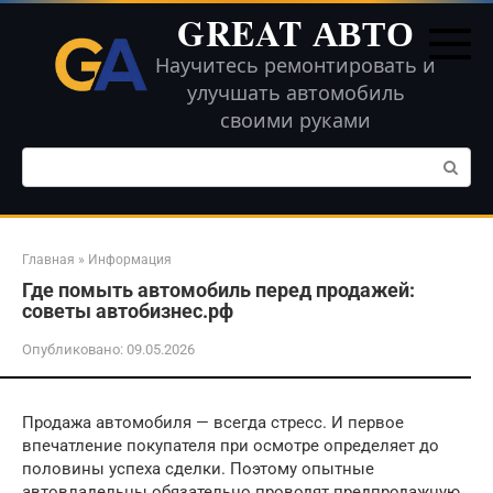
Перейти
GREAT АВТО
к
контенту
Научитесь ремонтировать и
улучшать автомобиль
своими руками
Поиск:
Главная
»
Информация
Где помыть автомобиль перед продажей:
советы автобизнес.рф
Опубликовано:
09.05.2026
Продажа автомобиля — всегда стресс. И первое
впечатление покупателя при осмотре определяет до
половины успеха сделки. Поэтому опытные
автовладельцы обязательно проводят предпродажную