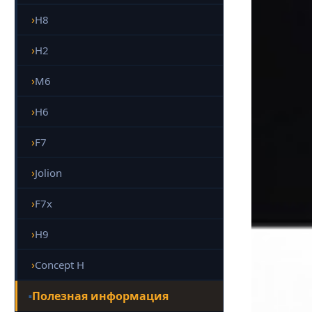
H8
H2
M6
H6
F7
Jolion
F7x
H9
Concept H
Полезная информация