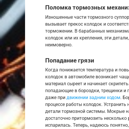
Поломка тормозных механи
Изношенные части тормозного суппор
вызывает прекос колодок и соответст
торможении. В барабанных механизм
колодок или их крепления, эти детал
неимоверно.
Попадание грязи
Когда понижается температура и пов
колодок в автомобиле возникает чаще
материал сыреет и начинает скрипеть.
попадающие в бороздки, трещинки и 
даже при
движении задним ходом
. Б
процессе работы колодок. Устранить
детали тормозной системы. Мокрые н
достаточно притормозить несколько р
испарилась. Теперь, надеюсь понятно,