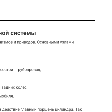
ной системы
низмов и приводов. Основными узлами
 состоит трубопровод;
 задних колес;
мобиля.
в действие главный поршень цилиндра. Так