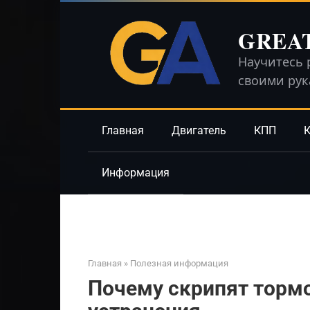
Перейти
к
GREA
контенту
Научитесь 
своими ру
Главная
Двигатель
КПП
К
Информация
Главная
»
Полезная информация
Почему скрипят тормо