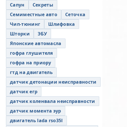
Сапун
Секреты
Семиместные авто
Сеточка
Чип-тюнинг
Шлифовка
Шторки
ЭБУ
Японские автомасла
гофра глушителя
гофра на приору
гтд на двигатель
датчик детонации неисправности
датчик егр
датчик коленвала неисправности
датчик момента эур
двигатель lada rso35l