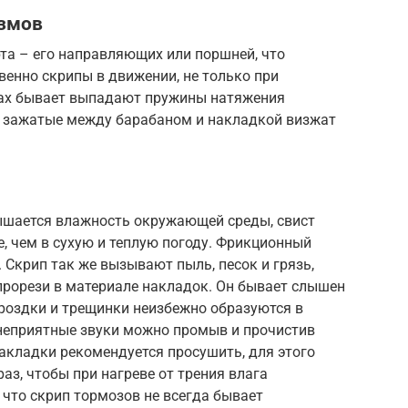
змов
та – его направляющих или поршней, что
венно скрипы в движении, не только при
ах бывает выпадают пружины натяжения
и, зажатые между барабаном и накладкой визжат
ышается влажность окружающей среды, свист
, чем в сухую и теплую погоду. Фрикционный
 Скрип так же вызывают пыль, песок и грязь,
прорези в материале накладок. Он бывает слышен
ороздки и трещинки неизбежно образуются в
 неприятные звуки можно промыв и прочистив
акладки рекомендуется просушить, для этого
аз, чтобы при нагреве от трения влага
 что скрип тормозов не всегда бывает