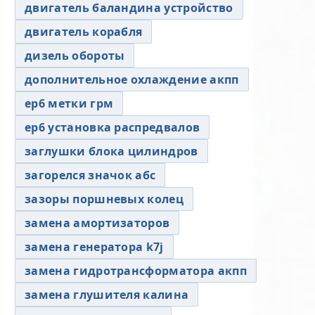
двигатель баландина устройство
двигатель корабля
дизель обороты
дополнительное охлаждение акпп
ер6 метки грм
ер6 установка распредвалов
заглушки блока цилиндров
загорелся значок абс
зазоры поршневых колец
замена амортизаторов
замена генератора k7j
замена гидротрансформатора акпп
замена глушителя калина