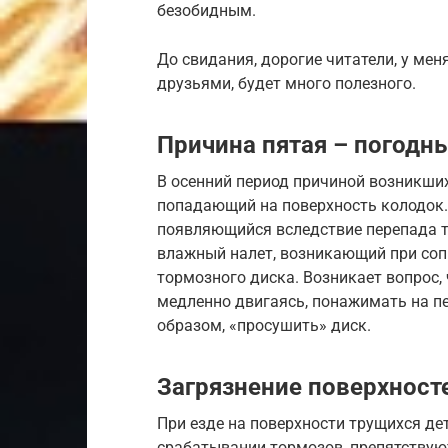
безобидным.
До свидания, дорогие читатели, у мен
друзьями, будет много полезного.
Причина пятая – погодн
В осенний период причиной возникших
попадающий на поверхность колодок.
появляющийся вследствие перепада 
влажный налет, возникающий при соп
тормозного диска. Возникает вопрос, 
медленно двигаясь, понажимать на пе
образом, «просушить» диск.
Загрязнение поверхност
При езде на поверхности трущихся дет
срабатывании тормозов, препятствую