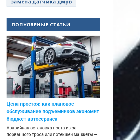
замена датчика дмрв
ПОПУЛЯРНЫЕ СТАТЬИ
Цена простоя: как плановое
обслуживание подъемников экономит
бюджет автосервиса
Аварийная остановка поста из-за
порванного троса или потекшей манжеты —