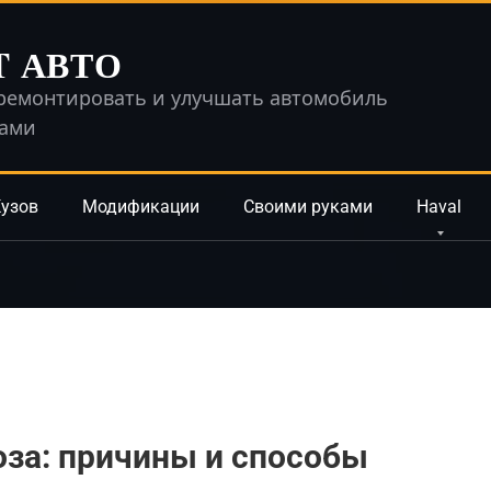
T АВТО
ремонтировать и улучшать автомобиль
ками
узов
Модификации
Своими руками
Haval
за: причины и способы