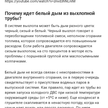
https://youtube.com/watch?v=znvd3hNLnIM
Почему идет белый дым из выхлопной
трубы?
В системе выхлопа может быть дым разного цвета:
черный, сизый и белый. Черный выхлоп говорит о
переобогащении топливной смеси, неполном сгорании
топлива, которое сопровождается его повышенным
расходом. Если работа двигателя сопровождается
сизым выхлопом, на сто процентов в моторе есть
проблемы с поршневой группой или маслосъемными
колпачками.
Белый дым не всегда связан с неисправностями в
двигателе внутреннего сгорания, он в первую очередь
свидетельствует о присутствии водяных паров в
выпускной системе. Как правило, пар идет из трубы во
время запуска холодного ДВС при низкой температуре
окружающей среды (от +5ºC и ниже). Еще конденсат в
глушителе скапливается в ненастную погоду, когда на
улице идет дождь или просто пасмурно. По мере