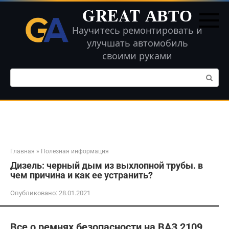
Перейти
GREAT АВТО
к
контенту
Научитесь ремонтировать и
улучшать автомобиль
своими руками
Поиск:
Главная
»
Полезная информация
Дизель: черный дым из выхлопной трубы. в
чем причина и как ее устранить?
Опубликовано:
28.01.2021
Все о ремнях безопасности на ВАЗ 2109,