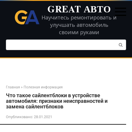
Перейти
GREAT АВТО
к
контенту
Научитесь ремонтировать и
улучшать автомобиль
своими руками
Поиск:
Главная
»
Полезная информация
Что такое сайлентблоки в устройстве
автомобиля: признаки неисправностей и
замена сайлентблоков
Опубликовано:
28.01.2021