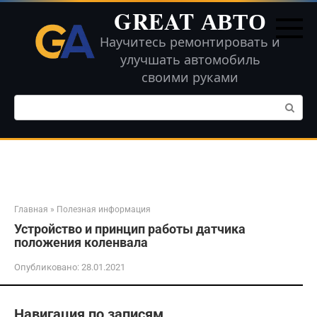
Перейти
GREAT АВТО
к
контенту
Научитесь ремонтировать и
улучшать автомобиль
своими руками
Поиск:
Главная
»
Полезная информация
Устройство и принцип работы датчика
положения коленвала
Опубликовано:
28.01.2021
Навигация по записям