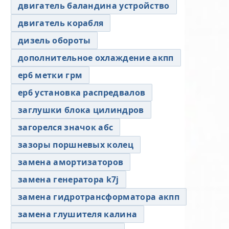
двигатель баландина устройство
двигатель корабля
дизель обороты
дополнительное охлаждение акпп
ер6 метки грм
ер6 установка распредвалов
заглушки блока цилиндров
загорелся значок абс
зазоры поршневых колец
замена амортизаторов
замена генератора k7j
замена гидротрансформатора акпп
замена глушителя калина