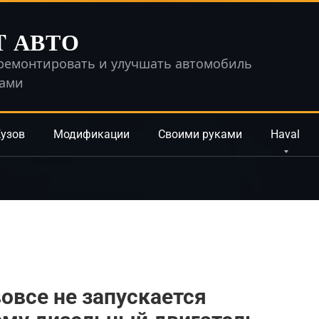
T АВТО
ремонтировать и улучшать автомобиль
ками
узов
Модификации
Своими руками
Haval
овсе не запускается