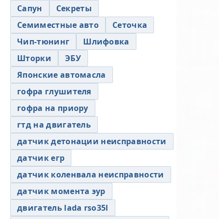
Сапун
Секреты
Семиместные авто
Сеточка
Чип-тюнинг
Шлифовка
Шторки
ЭБУ
Японские автомасла
гофра глушителя
гофра на приору
гтд на двигатель
датчик детонации неисправности
датчик егр
датчик коленвала неисправности
датчик момента эур
двигатель lada rso35l