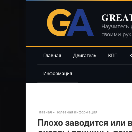
Перейти
к
GREA
контенту
Научитесь 
своими ру
Главная
Двигатель
КПП
К
Информация
Главная
»
Полезная информация
Плохо заводится или в