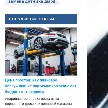
замена датчика дмрв
ПОПУЛЯРНЫЕ СТАТЬИ
Цена простоя: как плановое
обслуживание подъемников экономит
бюджет автосервиса
Аварийная остановка поста из-за
порванного троса или потекшей манжеты —