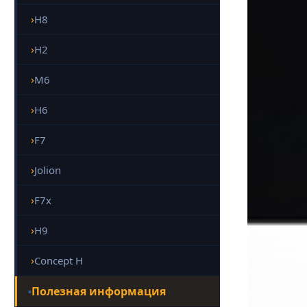
H8
H2
M6
H6
F7
Jolion
F7x
H9
Concept H
Полезная информация