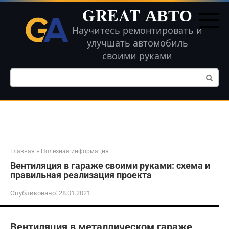
Перейти
GREAT АВТО
к
контенту
Научитесь ремонтировать и
улучшать автомобиль
своими руками
Поиск:
Главная
»
Полезная информация
Вентиляция в гараже своими руками: схема и
правильная реализация проекта
Опубликовано:
28.01.2021
Вентиляция в металлическом гараже