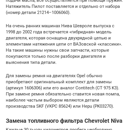
подачи масла, все осуществляется при помощи пружин.
Натяжитель Пилот поставляется и отдельно от набора
(номер детали 21214–1006060).
На очень ранних машинах Нива Шевроле выпуска с
1998 до 2002 года встречается «гибридная» модель
двигателя, которая оснащена двухрядной цепью и
элементами натяжения цепи от ВАЗовской «классики».
На такие машины нужны свои запчасти, которые
покупаются только после разборки двигателя и
выяснения типа детали.
Для замены ремня на двигателях Opel обычно
приобретают оригинальный комплект для замены
(артикул 1606306) или его аналог Contitech (CT 975 K3).
При замене ремня обязательно ставится новая помпа,
наиболее частым выбором являются детали
производства SKF (VKPC 85624) или Hepu (PK03270).
Замена топливного фильтра Chevrolet Niva
Каждые 30 тысяч километров пробега необходимо