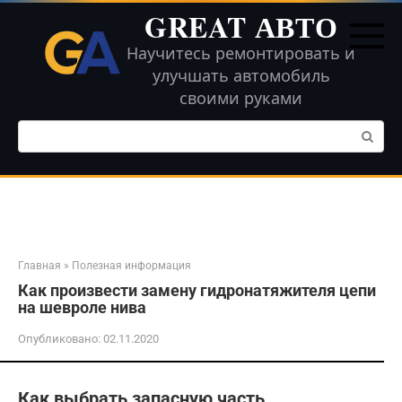
Перейти
GREAT АВТО
к
контенту
Научитесь ремонтировать и
улучшать автомобиль
своими руками
Поиск:
Главная
»
Полезная информация
Как произвести замену гидронатяжителя цепи
на шевроле нива
Опубликовано:
02.11.2020
Как выбрать запасную часть