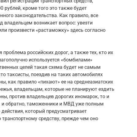
вил регистрации транспортных средств,
0 рублей, кроме того это также будет
ного законодательства. Как правило, все
д владельцем возникает вопрос: увезти
или произвести «растаможку» здесь согласно
проблема российских дорог, а также тех, кто их
лагополучно используется «бомбилами»
ственных целей такая схема будет не самым
то таксисты, поездив на таких автомобилях
ны, как правило «пихают» ее на среднеазиатских
ежья, владельцам, которые не планируют ездить
оны, против владельцев дорогих иномарок, то и
а и обратно, таможенники и МВД уже полным
 действия, который предусматривает
 транспортному средству, прежде чем оно