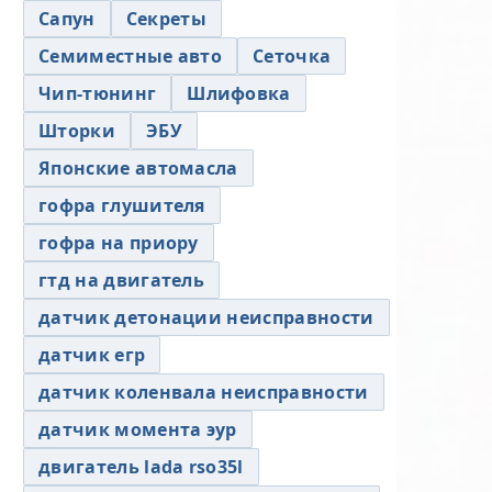
Сапун
Секреты
Семиместные авто
Сеточка
Чип-тюнинг
Шлифовка
Шторки
ЭБУ
Японские автомасла
гофра глушителя
гофра на приору
гтд на двигатель
датчик детонации неисправности
датчик егр
датчик коленвала неисправности
датчик момента эур
двигатель lada rso35l