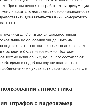
оставить свидетельство своей невиновности в
ет. При этом непонятно, работает ли презумпция
олжен ли водитель доказывать свою невиновность
предоставить доказательства вины конкретного
вать его.
сотрудники ДПС считаются должностными
токол лишь на основании увиденного им
на подписывать протокол косвенно доказывает
агу оспорить будет невозможно. Поэтому
 полностью невиновным, но на него составляют
 необходимо в подобном случае подписывать
 с объяснениями указывать своё несогласие, а в
спользовании антисептика
ния штрафов с видеокамер