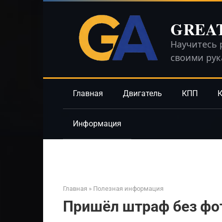
Перейти
к
GREA
контенту
Научитесь 
своими ру
Главная
Двигатель
КПП
К
Информация
Главная
»
Полезная информация
Пришёл штраф без фо