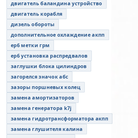
двигатель баландина устройство
двигатель корабля
дизель обороты
дополнительное охлаждение акпп
ер6 метки грм
ер6 установка распредвалов
заглушки блока цилиндров
загорелся значок абс
зазоры поршневых колец
замена амортизаторов
замена генератора k7j
замена гидротрансформатора акпп
замена глушителя калина