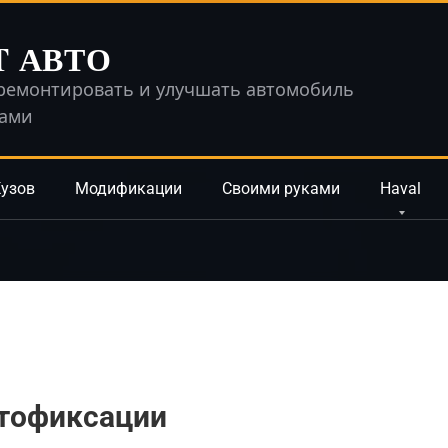
T АВТО
ремонтировать и улучшать автомобиль
ками
узов
Модификации
Своими руками
Haval
тофиксации