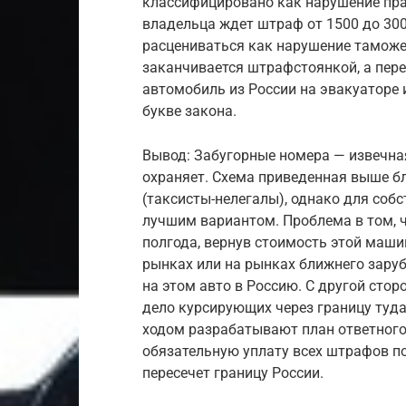
классифицировано как нарушение пра
владельца ждет штраф от 1500 до 300
расцениваться как нарушение таможен
заканчивается штрафстоянкой, а пере
автомобиль из России на эвакуаторе 
букве закона.
Вывод: Забугорные номера — извечная 
охраняет. Схема приведенная выше б
(таксисты-нелегалы), однако для соб
лучшим вариантом. Проблема в том, ч
полгода, вернув стоимость этой маши
рынках или на рынках ближнего заруб
на этом авто в Россию. С другой стор
дело курсирующих через границу туд
ходом разрабатывают план ответного
обязательную уплату всех штрафов по
пересечет границу России.