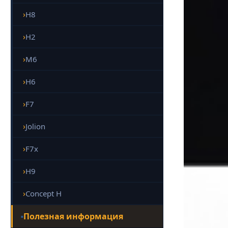
H8
H2
M6
H6
F7
Jolion
F7x
H9
Concept H
Полезная информация