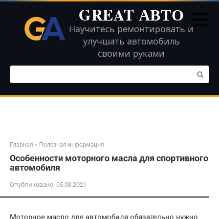
Перейти
GREAT АВТО
к
контенту
Научитесь ремонтировать и
улучшать автомобиль
своими руками
Поиск:
Главная
»
Полезная информация
Особенности моторного масла для спортивного
автомобиля
Опубликовано:
05.03.2021
Моторное масло для автомобиля обязательно нужно