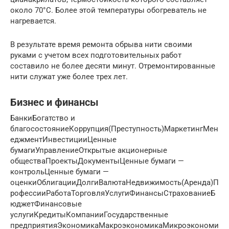
около 70°С. Более этой температуры обогреватель не
нагревается.
В результате время ремонта обрыва нити своими
руками с учетом всех подготовительных работ
составило не более десяти минут. Отремонтированные
нити служат уже более трех лет.
Бизнес и финансы
БанкиБогатство и
благосостояниеКоррупция(Преступность)МаркетингМен
еджментИнвестицииЦенные
бумагиУправлениеОткрытые акционерные
обществаПроектыДокументыЦенные бумаги —
контрольЦенные бумаги —
оценкиОблигацииДолгиВалютаНедвижимость(Аренда)П
рофессииРаботаТорговляУслугиФинансыСтрахованиеБ
юджетФинансовые
услугиКредитыКомпанииГосударственные
предприятияЭкономикаМакроэкономикаМикроэкономи