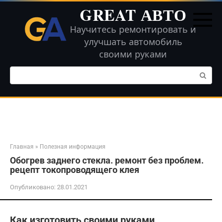
Перейти
GREAT АВТО
к
контенту
Научитесь ремонтировать и
улучшать автомобиль
своими руками
Поиск:
Главная
»
Полезная информация
Обогрев заднего стекла. ремонт без проблем.
рецепт токопроводящего клея
Опубликовано:
28.01.2021
Как изготовить своими руками