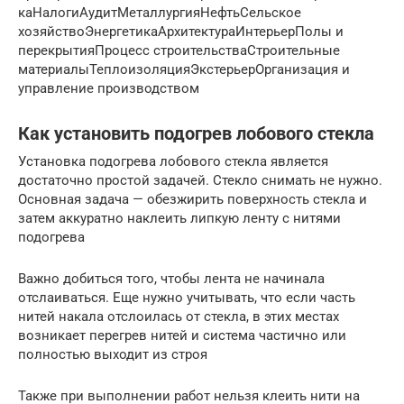
каНалогиАудитМеталлургияНефтьСельское
хозяйствоЭнергетикаАрхитектураИнтерьерПолы и
перекрытияПроцесс строительстваСтроительные
материалыТеплоизоляцияЭкстерьерОрганизация и
управление производством
Как установить подогрев лобового стекла
Установка подогрева лобового стекла является
достаточно простой задачей. Стекло снимать не нужно.
Основная задача — обезжирить поверхность стекла и
затем аккуратно наклеить липкую ленту с нитями
подогрева
Важно добиться того, чтобы лента не начинала
отслаиваться. Еще нужно учитывать, что если часть
нитей накала отслоилась от стекла, в этих местах
возникает перегрев нитей и система частично или
полностью выходит из строя
Также при выполнении работ нельзя клеить нити на