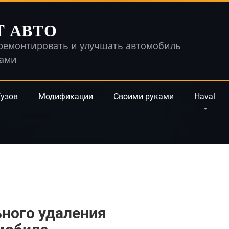
T АВТО
ремонтировать и улучшать автомобиль
ками
узов
Модификации
Своими руками
Haval
ного удаления