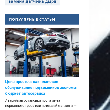
замена датчика дмрв
ПОПУЛЯРНЫЕ СТАТЬИ
Цена простоя: как плановое
обслуживание подъемников экономит
бюджет автосервиса
Аварийная остановка поста из-за
порванного троса или потекшей манжеты —