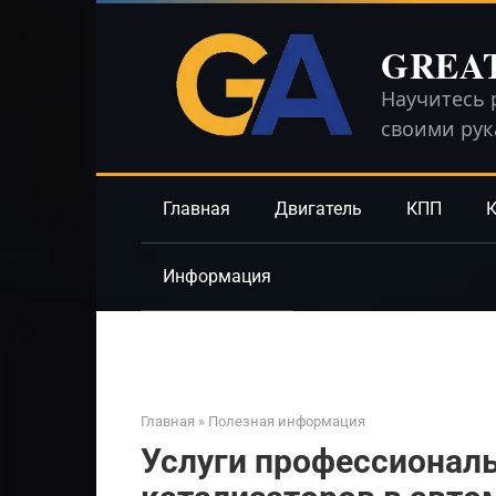
Перейти
к
GREA
контенту
Научитесь 
своими ру
Главная
Двигатель
КПП
К
Информация
Главная
»
Полезная информация
Услуги профессиональ