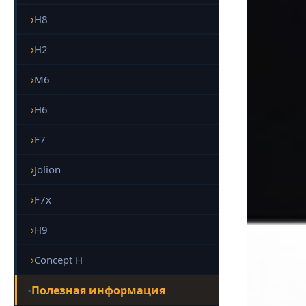
H8
H2
M6
H6
F7
Jolion
F7x
H9
Concept H
Полезная информация