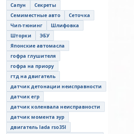
Сапун
Секреты
Семиместные авто
Сеточка
Чип-тюнинг
Шлифовка
Шторки
ЭБУ
Японские автомасла
гофра глушителя
гофра на приору
гтд на двигатель
датчик детонации неисправности
датчик егр
датчик коленвала неисправности
датчик момента эур
двигатель lada rso35l