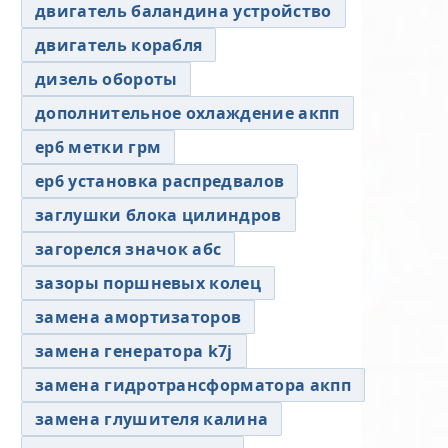
двигатель баландина устройство
двигатель корабля
дизель обороты
дополнительное охлаждение акпп
ер6 метки грм
ер6 установка распредвалов
заглушки блока цилиндров
загорелся значок абс
зазоры поршневых колец
замена амортизаторов
замена генератора k7j
замена гидротрансформатора акпп
замена глушителя калина