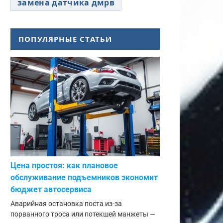
замена датчика дмрв
ПОПУЛЯРНЫЕ СТАТЬИ
Цена простоя: как плановое
обслуживание подъемников экономит
бюджет автосервиса
Аварийная остановка поста из-за
порванного троса или потекшей манжеты —