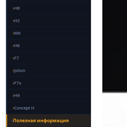
H8
H2
M6
H6
F7
Jolion
F7x
H9
Concept H
Полезная информация