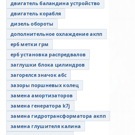
двигатель баландина устройство
двигатель корабля
дизель обороты
дополнительное охлаждение акпп
ер6 метки грм
ер6 установка распредвалов
заглушки блока цилиндров
загорелся значок абс
зазоры поршневых колец
замена амортизаторов
замена генератора k7j
замена гидротрансформатора акпп
замена глушителя калина