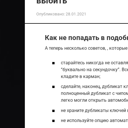
выбить
Опубликовано:
28.01.2021
Как не попадать в подо
А теперь несколько советов, , которы
старайтесь никогда не оставл
“буквально на секундочку”. В
кладите в карман;
сделайте, наконец, дубликат к
полноценный дубликат с чипом
легко могли открыть автомоби
не храните дубликаты ключей 
не используйте опцию автомат