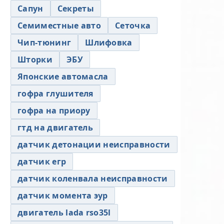
Сапун
Секреты
Семиместные авто
Сеточка
Чип-тюнинг
Шлифовка
Шторки
ЭБУ
Японские автомасла
гофра глушителя
гофра на приору
гтд на двигатель
датчик детонации неисправности
датчик егр
датчик коленвала неисправности
датчик момента эур
двигатель lada rso35l