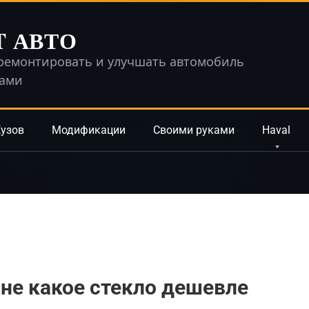
T АВТО
ремонтировать и улучшать автомобиль
ками
узов
Модификации
Своими руками
Haval
не какое стекло дешевле