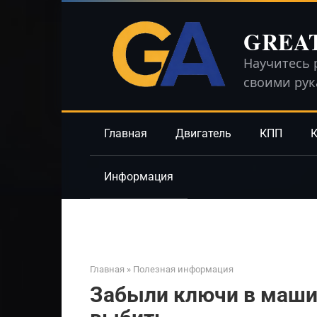
Перейти
к
GREA
контенту
Научитесь 
своими ру
Главная
Двигатель
КПП
К
Информация
Главная
»
Полезная информация
Забыли ключи в маши