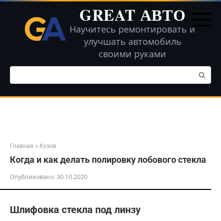
Перейти
GREAT АВТО
к
контенту
Научитесь ремонтировать и
улучшать автомобиль
своими руками
Поиск:
Главная
»
Кузов
Когда и как делать полировку лобового стекла
Опубликовано:
30.10.2020
Шлифовка стекла под линзу