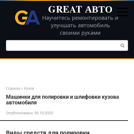
Перейти
GREAT АВТО
к
контенту
Научитесь ремонтировать и
улучшать автомобиль
своими руками
Поиск:
Главная
»
Кузов
Машинки для полировки и шлифовки кузова
автомобиля
Опубликовано:
30.10.2020
Виды средств для полировки