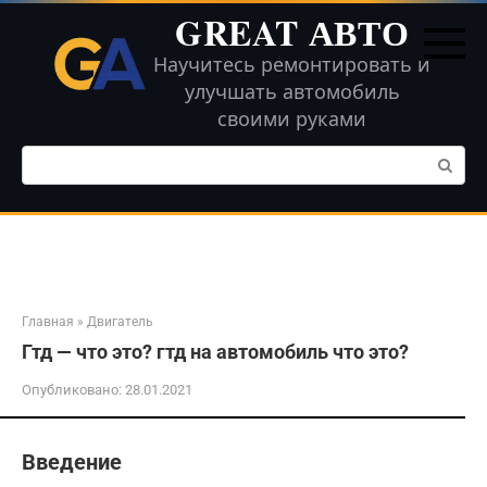
Перейти
GREAT АВТО
к
контенту
Научитесь ремонтировать и
улучшать автомобиль
своими руками
Поиск:
Главная
»
Двигатель
Гтд — что это? гтд на автомобиль что это?
Опубликовано:
28.01.2021
Введение