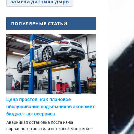
замена датчика дмрв
ПОПУЛЯРНЫЕ СТАТЬИ
Цена простоя: как плановое
обслуживание подъемников экономит
бюджет автосервиса
Аварийная остановка поста из-за
порванного троса или потекшей манжеты —