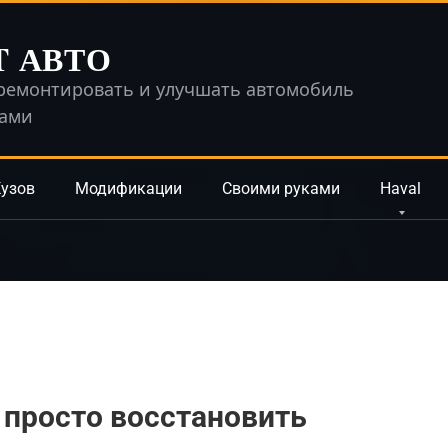
T АВТО
ремонтировать и улучшать автомобиль
ками
узов
Модификации
Своими руками
Haval
 просто восстановить