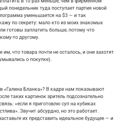
платить в 10 раз меньше, чем в фирменном
дый понедельник туда поступает партия новой
илограмма уменьшается на $3 — и так
кажу по секрету: мало кто из моих знакомых
ыли готовы заплатить больше, потому что
 кому-то другому.
 им, что товара почти не осталось, и они захотят
думывались о покупке).
в «Галина Бланка»? В кадре нам показывают
После таких картинок зритель подсознательно
вязь: «если я приготовлю суп на кубиках
стлива». Звучит абсурдно, но это работает.
заставьте их представить идеальное будущее — и