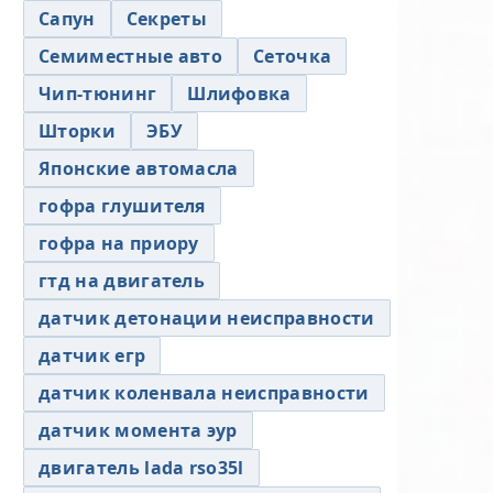
Сапун
Секреты
Семиместные авто
Сеточка
Чип-тюнинг
Шлифовка
Шторки
ЭБУ
Японские автомасла
гофра глушителя
гофра на приору
гтд на двигатель
датчик детонации неисправности
датчик егр
датчик коленвала неисправности
датчик момента эур
двигатель lada rso35l