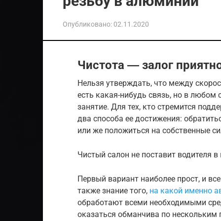
резьбу в алюминии
Опубликовано:
02.11.2020
Чистота ― залог приятн
Нельзя утверждать, что между скоро
есть какая-нибудь связь, но в любом 
занятие. Для тех, кто стремится подд
два способа ее достижения: обратит
или же положиться на собственные си
Чистый салон не поставит водителя в
Первый вариант наиболее прост, и все 
также знание того,
на какой именно 
обработают всеми необходимыми сред
оказаться обманчива по нескольким 