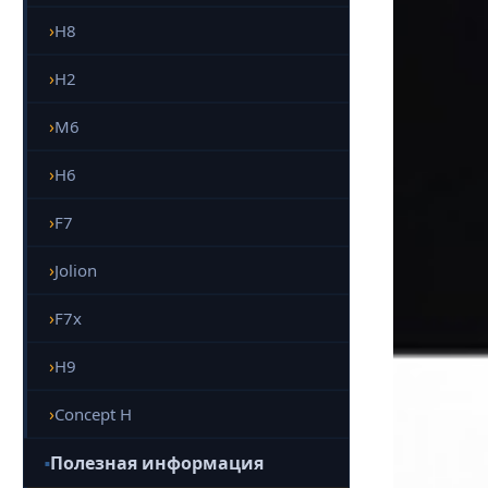
H8
H2
M6
H6
F7
Jolion
F7x
H9
Concept H
Полезная информация