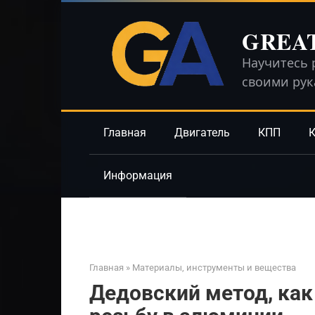
Перейти
к
GREA
контенту
Научитесь 
своими ру
Главная
Двигатель
КПП
К
Информация
Главная
»
Материалы, инструменты и вещества
Дедовский метод, как