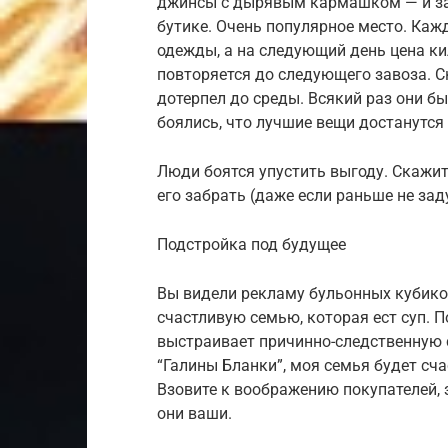
джинсы с дырявым кармашком — и за
бутике. Очень популярное место. Каж
одежды, а на следующий день цена к
повторяется до следующего завоза. С
дотерпел до среды. Всякий раз они б
боялись, что лучшие вещи достанутся
Люди боятся упустить выгоду. Скажите
его забрать (даже если раньше не за
Подстройка под будущее
Вы видели рекламу бульонных кубико
счастливую семью, которая ест суп. 
выстраивает причинно-следственную с
“Галины Бланки”, моя семья будет сча
Взовите к воображению покупателей, 
они ваши.