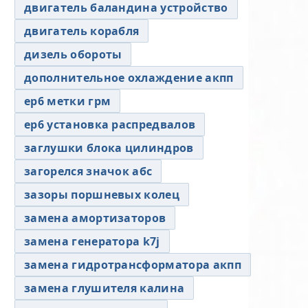
двигатель баландина устройство
двигатель корабля
дизель обороты
дополнительное охлаждение акпп
ер6 метки грм
ер6 установка распредвалов
заглушки блока цилиндров
загорелся значок абс
зазоры поршневых колец
замена амортизаторов
замена генератора k7j
замена гидротрансформатора акпп
замена глушителя калина