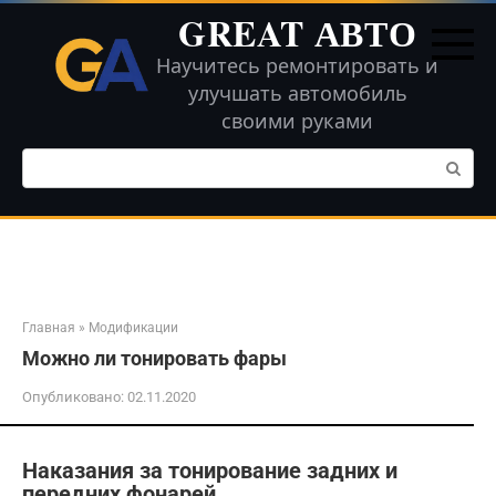
Перейти
GREAT АВТО
к
контенту
Научитесь ремонтировать и
улучшать автомобиль
своими руками
Поиск:
Главная
»
Модификации
Можно ли тонировать фары
Опубликовано:
02.11.2020
Наказания за тонирование задних и
передних фонарей