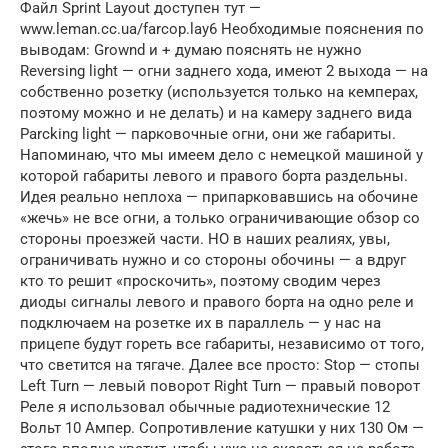
Файл Sprint Layout доступен тут —
www.leman.cc.ua/farcop.lay6 Необходимые пояснения по
выводам: Grownd и + думаю пояснять не нужно
Reversing light — огни заднего хода, имеют 2 выхода — на
собственно розетку (используется только на кемперах,
поэтому можно и не делать) и на камеру заднего вида
Parcking light — парковочные огни, они же габариты.
Напоминаю, что мы имеем дело с немецкой машиной у
которой габариты левого и правого борта раздельны.
Идея реально неплоха — припарковавшись на обочине
«жечь» не все огни, а только ограничивающие обзор со
стороны проезжей части. НО в наших реалиях, увы,
ограничивать нужно и со стороны обочины — а вдруг
кто то решит «проскочить», поэтому сводим через
диоды сигналы левого и правого борта на одно реле и
подключаем на розетке их в параллель — у нас на
прицепе будут гореть все габариты, независимо от того,
что светится на тягаче. Далее все просто: Stop — стопы
Left Turn — левый поворот Right Turn — правый поворот
Реле я использовал обычные радиотехнические 12
Вольт 10 Ампер. Сопротивление катушки у них 130 Ом —