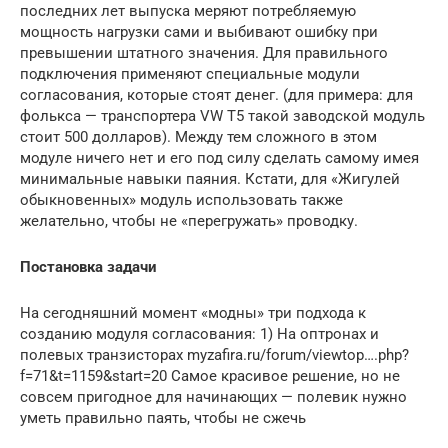
последних лет выпуска меряют потребляемую
мощность нагрузки сами и выбивают ошибку при
превышении штатного значения. Для правильного
подключения применяют специальные модули
согласования, которые стоят денег. (для примера: для
фолькса — транспортера VW T5 такой заводской модуль
стоит 500 долларов). Между тем сложного в этом
модуле ничего нет и его под силу сделать самому имея
минимальные навыки паяния. Кстати, для «Жигулей
обыкновенных» модуль использовать также
желательно, чтобы не «перегружать» проводку.
Постановка задачи
На сегодняшний момент «модны» три подхода к
созданию модуля согласования: 1) На оптронах и
полевых транзисторах myzafira.ru/forum/viewtop….php?
f=71&t=1159&start=20 Самое красивое решение, но не
совсем пригодное для начинающих — полевик нужно
уметь правильно паять, чтобы не сжечь