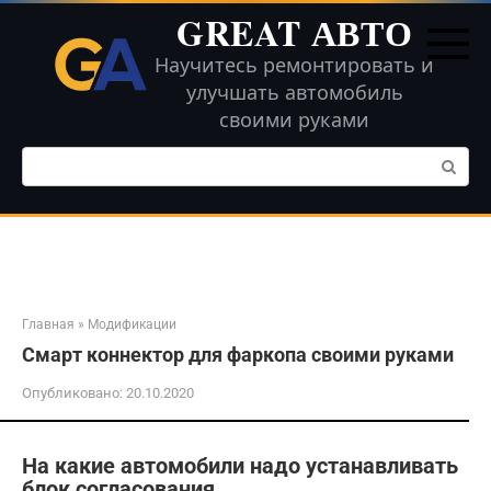
Перейти
GREAT АВТО
к
контенту
Научитесь ремонтировать и
улучшать автомобиль
своими руками
Поиск:
Главная
»
Модификации
Смарт коннектор для фаркопа своими руками
Опубликовано:
20.10.2020
На какие автомобили надо устанавливать
блок согласования