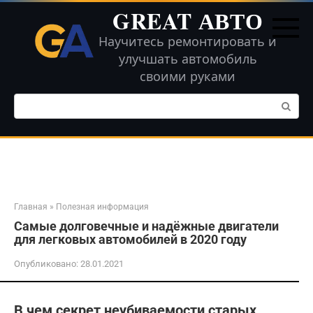
Перейти
GREAT АВТО
к
контенту
Научитесь ремонтировать и
улучшать автомобиль
своими руками
Поиск:
Главная
»
Полезная информация
Самые долговечные и надёжные двигатели
для легковых автомобилей в 2020 году
Опубликовано:
28.01.2021
В чем секрет неубиваемости старых