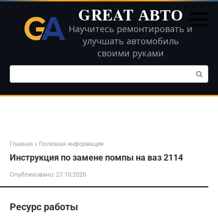
Перейти
GREAT АВТО
к
контенту
Научитесь ремонтировать и
улучшать автомобиль
своими руками
Поиск:
Главная
»
Полезная информация
Инструкция по замене помпы на ваз 2114
Опубликовано:
27.10.2020
Ресурс работы