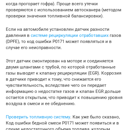
когда прогорает гофра). Проще всего утечки
проверяются с использованием автосканера (методом
проверки значения топливной балансировки).
Если на автомобиле установлен датчик разности
давления в
системе рециркуляции отработавших
газов
(DPFE), то код ошибки P0171 может появляться и в
случае его неисправности.
Этот датчик смонтирован на моторе и соединяется
двумя шлангами с трубой, по которой отработанные
газы выводят к клапану рециркуляции (EGR). Коррозия
в датчике приводит к тому, что снижается его
чувствительность, вследствие чего он передает
информацию о недостатке газов и клапан EGR дольше
остается открытым, что приводит к повышению уровня
воздуха в смеси и ее обеднению.
Проверить топливную систему
. Как уже было сказано,
Код ошибки бедной смеси P0171 может появиться и в
случае недостаточного объема топлива, которым