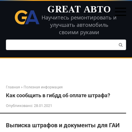
Перейти
GREAT АВТО
к
контенту
Научитесь ремонтировать и
улучшать автомобиль
своими руками
Поиск:
Главная
»
Полезная информация
Как сообщить в гибдд об оплате штрафа?
Опубликовано:
28.01.2021
Выписка штрафов и документы для ГАИ