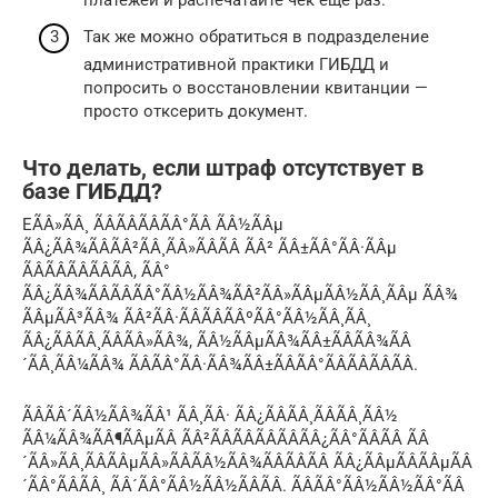
Так же можно обратиться в подразделение
административной практики ГИБДД и
попросить о восстановлении квитанции —
просто отксерить документ.
Что делать, если штраф отсутствует в
базе ГИБДД?
ЕÃÂ»ÃÂ¸ ÃÂÃÂÃÂÃÂ°ÃÂ ÃÂ½ÃÂµ
ÃÂ¿ÃÂ¾ÃÂÃÂ²ÃÂ¸ÃÂ»ÃÂÃÂ ÃÂ² ÃÂ±ÃÂ°ÃÂ·ÃÂµ
ÃÂÃÂÃÂÃÂÃÂ, ÃÂ°
ÃÂ¿ÃÂ¾ÃÂÃÂÃÂ°ÃÂ½ÃÂ¾ÃÂ²ÃÂ»ÃÂµÃÂ½ÃÂ¸ÃÂµ ÃÂ¾
ÃÂµÃÂ³ÃÂ¾ ÃÂ²ÃÂ·ÃÂÃÂÃÂºÃÂ°ÃÂ½ÃÂ¸ÃÂ¸
ÃÂ¿ÃÂÃÂ¸ÃÂÃÂ»ÃÂ¾, ÃÂ½ÃÂµÃÂ¾ÃÂ±ÃÂÃÂ¾ÃÂ
´ÃÂ¸ÃÂ¼ÃÂ¾ ÃÂÃÂ°ÃÂ·ÃÂ¾ÃÂ±ÃÂÃÂ°ÃÂÃÂÃÂÃÂ.
ÃÂÃÂ´ÃÂ½ÃÂ¾ÃÂ¹ ÃÂ¸ÃÂ· ÃÂ¿ÃÂÃÂ¸ÃÂÃÂ¸ÃÂ½
ÃÂ¼ÃÂ¾ÃÂ¶ÃÂµÃÂ ÃÂ²ÃÂÃÂÃÂÃÂÃÂ¿ÃÂ°ÃÂÃÂ ÃÂ
´ÃÂ»ÃÂ¸ÃÂÃÂµÃÂ»ÃÂÃÂ½ÃÂ¾ÃÂÃÂÃÂ ÃÂ¿ÃÂµÃÂÃÂµÃÂ
´ÃÂ°ÃÂÃÂ¸ ÃÂ´ÃÂ°ÃÂ½ÃÂ½ÃÂÃÂ. ÃÂÃÂ°ÃÂ½ÃÂ½ÃÂ°ÃÂ