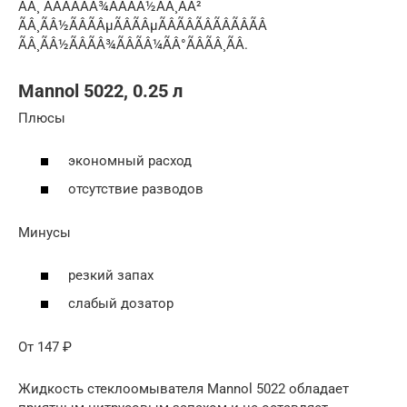
ÃÂ¸ ÃÂÃÂÃÂ¾ÃÂÃÂ½ÃÂ¸ÃÂ²
ÃÂ¸ÃÂ½ÃÂÃÂµÃÂÃÂµÃÂÃÂÃÂÃÂÃÂÃÂ
ÃÂ¸ÃÂ½ÃÂÃÂ¾ÃÂÃÂ¼ÃÂ°ÃÂÃÂ¸ÃÂ.
Mannol 5022, 0.25 л
Плюсы
экономный расход
отсутствие разводов
Минусы
резкий запах
слабый дозатор
От 147 ₽
Жидкость стеклоомывателя Mannol 5022 обладает