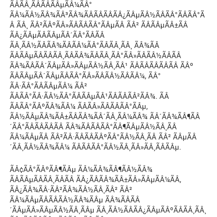
ÃÂÃÂ¸ÃÂÃÂÃÂµÃÂ¼ÃÂ°
ÃÂ¼ÃÂ½ÃÂ¾ÃÂ³ÃÂ¾ÃÂÃÂÃÂÃÂ¿ÃÂµÃÂ½ÃÂÃÂ°ÃÂÃÂ°Ã
Â ÃÂ¸ ÃÂ²ÃÂºÃÂ»ÃÂÃÂÃÂ°ÃÂµÃÂ ÃÂ² ÃÂÃÂµÃÂ±ÃÂ
ÃÂ¿ÃÂµÃÂÃÂµÃÂ´ÃÂ°ÃÂÃÂ
ÃÂ¸ÃÂ½ÃÂÃÂ¾ÃÂÃÂ¼ÃÂ°ÃÂÃÂ¸ÃÂ¸ ÃÂ¾ÃÂ
ÃÂÃÂµÃÂÃÂÃÂ¸ÃÂÃÂ¾ÃÂÃÂ¸ÃÂ°ÃÂ»ÃÂÃÂ½ÃÂÃÂ
ÃÂ¾ÃÂÃÂ´ÃÂµÃÂ»ÃÂµÃÂ½ÃÂ¸ÃÂ¹ ÃÂÃÂÃÂÃÂÃÂ ÃÂº
ÃÂÃÂµÃÂ´ÃÂµÃÂÃÂ°ÃÂ»ÃÂÃÂ½ÃÂÃÂ¼, ÃÂ°
ÃÂ·ÃÂ°ÃÂÃÂµÃÂ¼ ÃÂ²
ÃÂÃÂ°ÃÂ·ÃÂ½ÃÂ°ÃÂÃÂµÃÂ¹ÃÂÃÂÃÂ²ÃÂ¾. ÃÂ
ÃÂÃÂ°ÃÂºÃÂ¾ÃÂ¼ ÃÂÃÂ»ÃÂÃÂÃÂ°ÃÂµ,
ÃÂ½ÃÂµÃÂ¾ÃÂ±ÃÂÃÂ¾ÃÂ´ÃÂ¸ÃÂ¼ÃÂ¾ ÃÂ´ÃÂ¾ÃÂ¶ÃÂ
´ÃÂ°ÃÂÃÂÃÂÃÂ ÃÂ¾ÃÂÃÂÃÂ°ÃÂ¶ÃÂµÃÂ½ÃÂ¸ÃÂ
ÃÂ¼ÃÂµÃÂ ÃÂ²ÃÂ·ÃÂÃÂÃÂºÃÂ°ÃÂ½ÃÂ¸ÃÂ ÃÂ² ÃÂµÃÂ
´ÃÂ¸ÃÂ½ÃÂ¾ÃÂ¼ ÃÂÃÂÃÂ°ÃÂ½ÃÂ¸ÃÂ»ÃÂ¸ÃÂÃÂµ.
ÃÂ¢ÃÂ°ÃÂºÃÂ¶ÃÂµ ÃÂ¼ÃÂ¾ÃÂ¶ÃÂ½ÃÂ¾
ÃÂÃÂµÃÂÃÂ¸ÃÂÃÂ ÃÂ¿ÃÂÃÂ¾ÃÂ±ÃÂ»ÃÂµÃÂ¼ÃÂ,
ÃÂ¿ÃÂ¾ÃÂ·ÃÂ²ÃÂ¾ÃÂ½ÃÂ¸ÃÂ² ÃÂ²
ÃÂ¼ÃÂµÃÂÃÂÃÂ½ÃÂ¾ÃÂµ ÃÂ¾ÃÂÃÂ
´ÃÂµÃÂ»ÃÂµÃÂ½ÃÂ¸ÃÂµ ÃÂ¸ÃÂ½ÃÂÃÂ¿ÃÂµÃÂºÃÂÃÂ¸ÃÂ¸