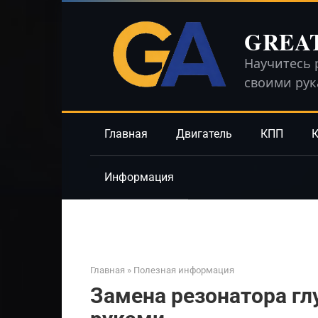
Перейти
к
GREA
контенту
Научитесь 
своими ру
Главная
Двигатель
КПП
К
Информация
Главная
»
Полезная информация
Замена резонатора гл