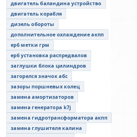
двигатель баландина устройство
двигатель корабля
дизель обороты
дополнительное охлаждение акпп
ер6 метки грм
ер6 установка распредвалов
заглушки блока цилиндров
загорелся значок абс
зазоры поршневых колец
замена амортизаторов
замена генератора k7j
замена гидротрансформатора акпп
замена глушителя калина