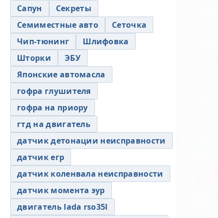
Сапун
Секреты
Семиместные авто
Сеточка
Чип-тюнинг
Шлифовка
Шторки
ЭБУ
Японские автомасла
гофра глушителя
гофра на приору
гтд на двигатель
датчик детонации неисправности
датчик егр
датчик коленвала неисправности
датчик момента эур
двигатель lada rso35l