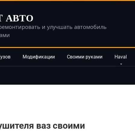
T АВТО
ремонтировать и улучшать автомобиль
ками
узов
Модификации
Своими руками
Haval
ушителя ваз своими