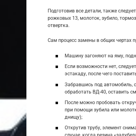
Подготовив все детали, также следуе
рожковых 13, молоток, зубило, тормо
отвертка.
Сам процесс замены в общих чертах 
Машину загоняют на яму, под
Если возможности нет, следует
эстакаду, после чего постави
Забравшись под автомобиль, с
обработать ВД-40, оставить см
После можно пробовать откручи
при помощи зубила или молотк
днищу);
Открутив трубу, элемент сним
случае, когда резина «задубе