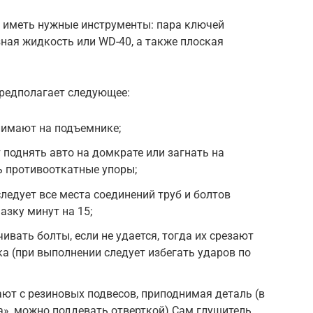
т иметь нужные инструменты: пара ключей
зная жидкость или WD-40, а также плоская
предполагает следующее:
нимают на подъемнике;
 поднять авто на домкрате или загнать на
ть противооткатные упоры;
ледует все места соединений труб и болтов
азку минут на 15;
вать болты, если не удается, тогда их срезают
а (при выполнении следует избегать ударов по
ают с резиновых подвесов, приподнимая деталь (в
ла», можно поддевать отверткой) Сам глушитель