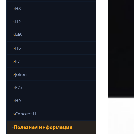
H8
H2
M6
H6
F7
Jolion
F7x
H9
Concept H
Полезная информация