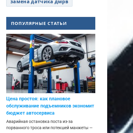
замена датчика дмрв
ПОПУЛЯРНЫЕ СТАТЬИ
Цена простоя: как плановое
обслуживание подъемников экономит
бюджет автосервиса
Аварийная остановка поста из-за
порванного троса или потекшей манжеты —