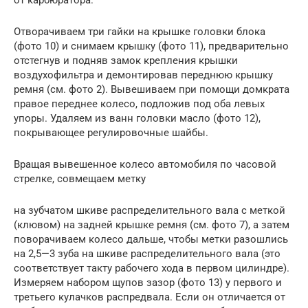
от карбюратора.
Отворачиваем три гайки на крышке головки блока
(фото 10) и снимаем крышку (фото 11), предварительно
отстегнув и подняв замок крепления крышки
воздухофильтра и демонтировав переднюю крышку
ремня (см. фото 2). Вывешиваем при помощи домкрата
правое переднее колесо, подложив под оба левых
упоры. Удаляем из ванн головки масло (фото 12),
покрывающее регулировочные шайбы.
Вращая вывешенное колесо автомобиля по часовой
стрелке, совмещаем метку
на зубчатом шкиве распределительного вала с меткой
(клювом) на задней крышке ремня (см. фото 7), а затем
поворачиваем колесо дальше, чтобы метки разошлись
на 2,5—3 зуба на шкиве распределительного вала (это
соответствует такту рабочего хода в первом цилиндре).
Измеряем набором щупов зазор (фото 13) у первого и
третьего кулачков распредвала. Если он отличается от