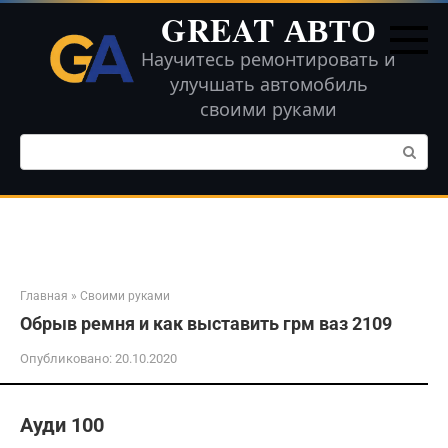
Перейти
GREAT АВТО
к
контенту
Научитесь ремонтировать и
улучшать автомобиль
своими руками
Поиск:
Главная
»
Своими руками
Обрыв ремня и как выставить грм ваз 2109
Опубликовано:
20.10.2020
Ауди 100