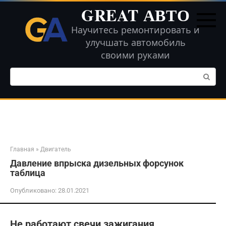
Перейти
GREAT АВТО
к
контенту
Научитесь ремонтировать и
улучшать автомобиль
своими руками
Поиск:
Главная
»
Двигатель
Давление впрыска дизельных форсунок
таблица
Опубликовано:
28.01.2021
Не работают свечи зажигания