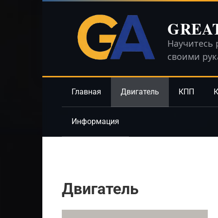
Перейти
к
GREA
контенту
Научитесь 
своими ру
Главная
Двигатель
КПП
К
Информация
Двигатель