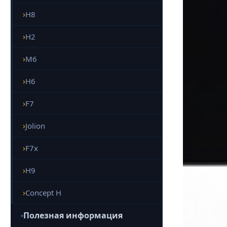
H8
H2
M6
H6
F7
Jolion
F7x
H9
Concept H
Полезная информация