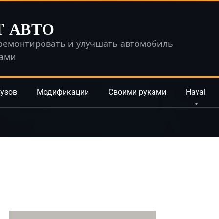
T АВТО
ремонтировать и улучшать автомобиль
ками
узов
Модификации
Своими руками
Haval