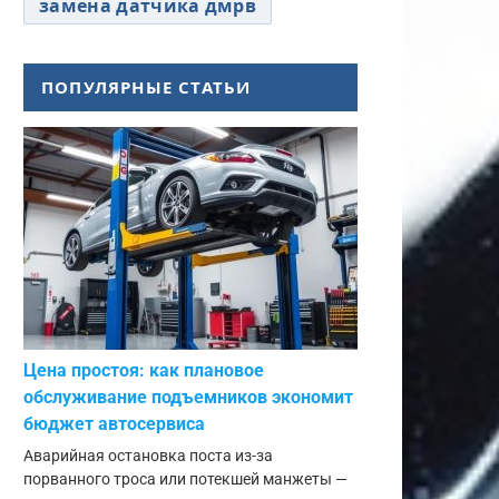
замена датчика дмрв
ПОПУЛЯРНЫЕ СТАТЬИ
Цена простоя: как плановое
обслуживание подъемников экономит
бюджет автосервиса
Аварийная остановка поста из-за
порванного троса или потекшей манжеты —