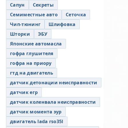
Сапун
Секреты
Семиместные авто
Сеточка
Чип-тюнинг
Шлифовка
Шторки
ЭБУ
Японские автомасла
гофра глушителя
гофра на приору
гтд на двигатель
датчик детонации неисправности
датчик егр
датчик коленвала неисправности
датчик момента эур
двигатель lada rso35l