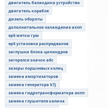
двигатель баландина устройство
двигатель корабля
дизель обороты
дополнительное охлаждение акпп
ер6 метки грм
ер6 установка распредвалов
заглушки блока цилиндров
загорелся значок абс
зазоры поршневых колец
замена амортизаторов
замена генератора k7j
замена гидротрансформатора акпп
замена глушителя калина