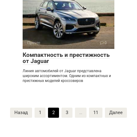
Прочее
0
Компактность и престижность
от Jaguar
Линия автомобилей от Jaguar представлена
широким ассортиментом. Одним из компактных и
престижных моделей кроссоверов
Пагинация
Назад
1
2
3
…
11
Далее
записей