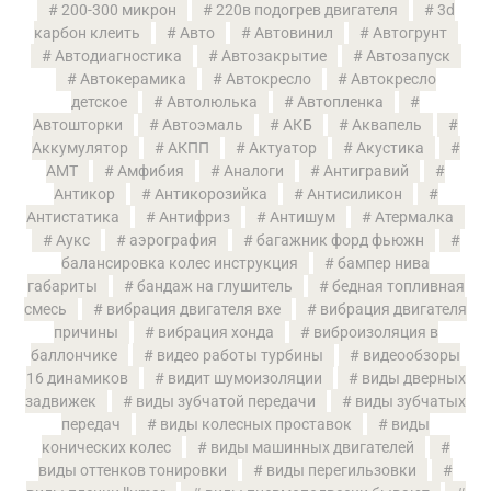
200-300 микрон
220в подогрев двигателя
3d
карбон клеить
Авто
Автовинил
Автогрунт
Автодиагностика
Автозакрытие
Автозапуск
Автокерамика
Автокресло
Автокресло
детское
Автолюлька
Автопленка
Автошторки
Автоэмаль
АКБ
Аквапель
Аккумулятор
АКПП
Актуатор
Акустика
АМТ
Амфибия
Аналоги
Антигравий
Антикор
Антикорозийка
Антисиликон
Антистатика
Антифриз
Антишум
Атермалка
Аукс
аэрография
багажник форд фьюжн
балансировка колес инструкция
бампер нива
габариты
бандаж на глушитель
бедная топливная
смесь
вибрация двигателя вхе
вибрация двигателя
причины
вибрация хонда
виброизоляция в
баллончике
видео работы турбины
видеообзоры
16 динамиков
видит шумоизоляции
виды дверных
задвижек
виды зубчатой передачи
виды зубчатых
передач
виды колесных проставок
виды
конических колес
виды машинных двигателей
виды оттенков тонировки
виды перегильзовки