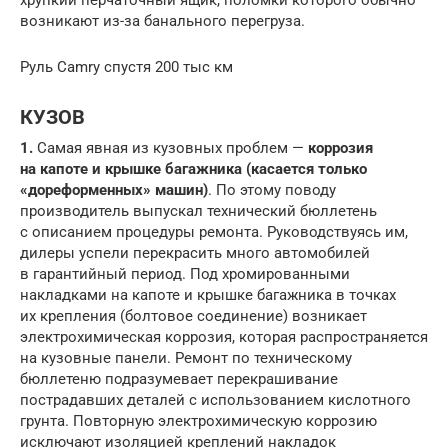
хрупкий перчаточный ящик, поломки которого обычно
возникают из-за банального перегруза.
Руль Camry спустя 200 тыс км
КУЗОВ
1.
Самая явная из кузовных проблем —
коррозия
на капоте и крышке багажника (касается только
«дореформенных» машин)
. По этому поводу
производитель выпускал технический бюллетень
с описанием процедуры ремонта. Руководствуясь им,
дилеры успели перекрасить много автомобилей
в гарантийный период. Под хромированными
накладками на капоте и крышке багажника в точках
их крепления (болтовое соединение) возникает
электрохимическая коррозия, которая распространяется
на кузовные панели. Ремонт по техническому
бюллетеню подразумевает перекрашивание
пострадавших деталей с использованием кислотного
грунта. Повторную электрохимическую коррозию
исключают изоляцией креплений накладок