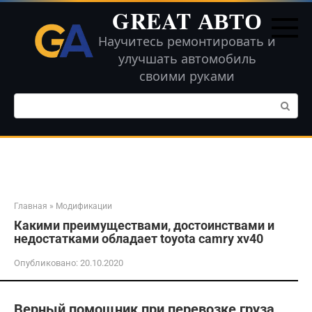
Перейти
GREAT АВТО
к
контенту
Научитесь ремонтировать и
улучшать автомобиль
своими руками
Поиск:
Главная
»
Модификации
Какими преимуществами, достоинствами и
недостатками обладает toyota camry xv40
Опубликовано:
20.10.2020
Верный помощник при перевозке груза