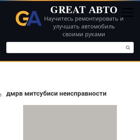
Перейти
GREAT АВТО
к
контенту
Научитесь ремонтировать и
улучшать автомобиль
своими руками
Поиск:
дмрв митсубиси неисправности